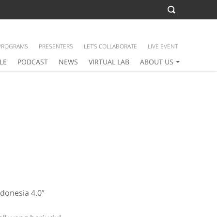
PROGRAMS
PRESENTERS
LET’S COLLABORATE
LIVE EVENT
LE
PODCAST
NEWS
VIRTUAL LAB
ABOUT US
donesia 4.0”