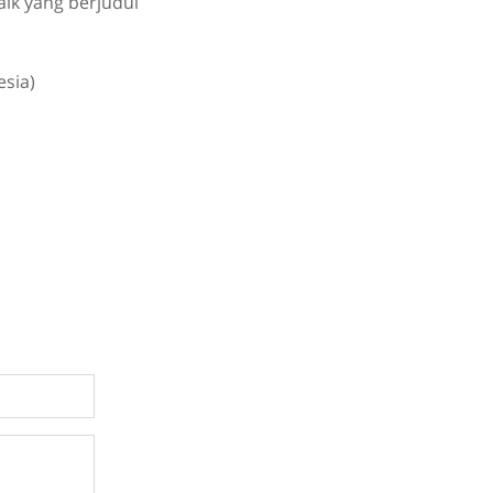
lk yang berjudul
esia)