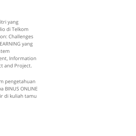
tri yang
lio di Telkom
ion: Challenges
 LEARNING yang
ystem
nt, Information
t and Project.
lam pengetahuan
wa BINUS ONLINE
r di kuliah tamu