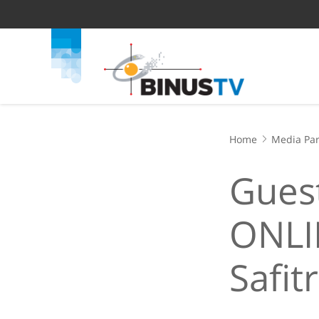
Home
Media Par
Gues
ONLI
Safitr