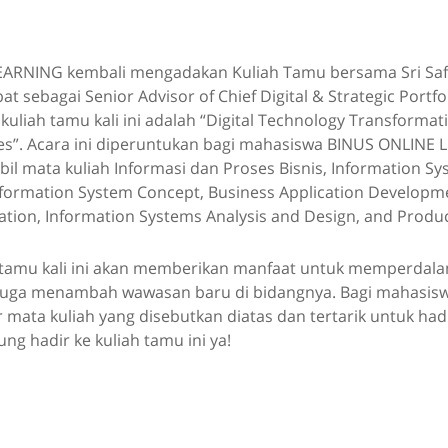
ARNING kembali mengadakan Kuliah Tamu bersama Sri Safi
t sebagai Senior Advisor of Chief Digital & Strategic Portfo
 kuliah tamu kali ini adalah “Digital Technology Transformat
es”. Acara ini diperuntukan bagi mahasiswa BINUS ONLINE
l mata kuliah Informasi dan Proses Bisnis, Information S
formation System Concept, Business Application Developme
tion, Information Systems Analysis and Design, and Produc
 tamu kali ini akan memberikan manfaat untuk memperda
juga menambah wawasan baru di bidangnya. Bagi mahasis
 mata kuliah yang disebutkan diatas dan tertarik untuk hadi
sung hadir ke kuliah tamu ini ya!