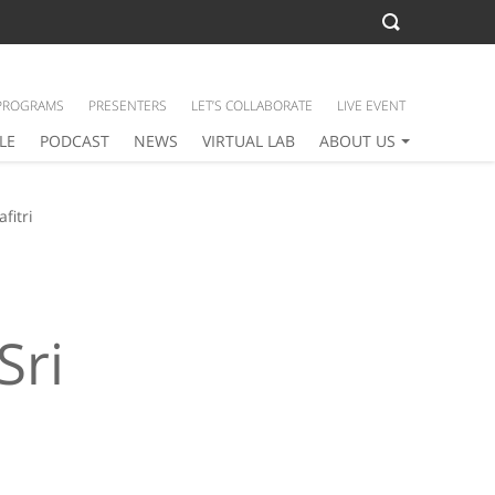
PROGRAMS
PRESENTERS
LET’S COLLABORATE
LIVE EVENT
LE
PODCAST
NEWS
VIRTUAL LAB
ABOUT US
fitri
Sri