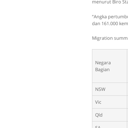
menurut Biro Stat
“Angka pertumbu
dan 161.000 kem
Migration summ
Negara
Bagian
NSW
Vic
Qld
SA