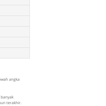
bawah angka
h banyak
un terakhir.