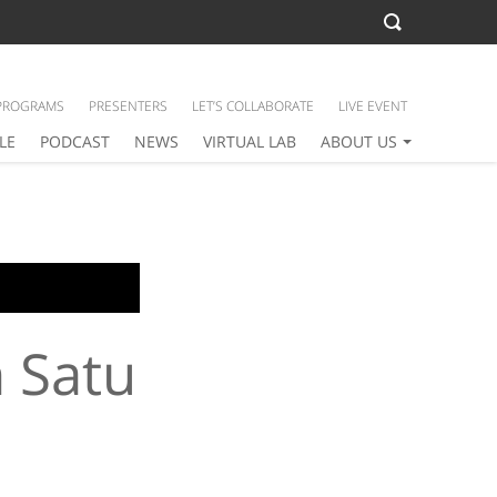
PROGRAMS
PRESENTERS
LET’S COLLABORATE
LIVE EVENT
LE
PODCAST
NEWS
VIRTUAL LAB
ABOUT US
 Satu