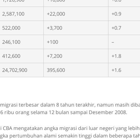
2,587,100
+22,000
+0.9
522,000
+3,700
+0.7
246,100
+100
–
412,600
+7,200
+1.8
24,702,900
395,600
+1.6
a migrasi terbesar dalam 8 tahun terakhir, namun masih di
316 ribu orang selama 12 bulan sampai Desember 2008.
ri CBA mengatakan angka migrasi dari luar negeri yang lebi
gka pertumbuhan alami semakin tinggi dalam beberapa tah