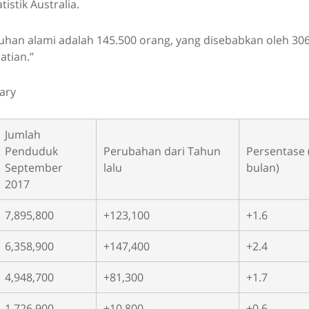
istik Australia.
han alami adalah 145.500 orang, yang disebabkan oleh 306
atian.”
ary
Jumlah
Penduduk
Perubahan dari Tahun
Persentase 
September
lalu
bulan)
2017
7,895,800
+123,100
+1.6
6,358,900
+147,400
+2.4
4,948,700
+81,300
+1.7
1,726,900
+10,800
+0.6