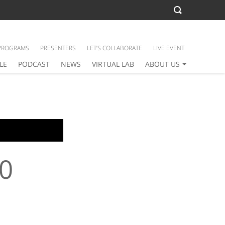
PROGRAMS
PRESENTERS
LET’S COLLABORATE
LIVE EVENT
LE
PODCAST
NEWS
VIRTUAL LAB
ABOUT US
0