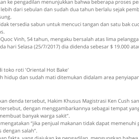
ukan ke pengadilan menunjukkan bahwa beberapa proses p
 lebih dari sebulan dan sudah dua tahun berlalu sejak pe
sung.
 tidak tersedia sabun untuk mencuci tangan dan satu bak cuc
as.
h Quoc Vinh, 54 tahun, mengaku bersalah atas lima pelangg
 hari Selasa (25/7/2017) dia didenda sebesar $ 19.000 atau
h hidup dan sudah mati ditemukan didalam area penyiapa
kan denda tersebut, Hakim Khusus Magistrasi Ken Cush s
ti tersebut, dengan menggambarkannya sebagai tempat yan
membuat banyak warga sakit”.
mengatakan “jika penjual makanan tidak dapat memenuhi 
s dengan salah”.
an fakta, yang diajukan ke pengadilan, mengungkap bahwa 