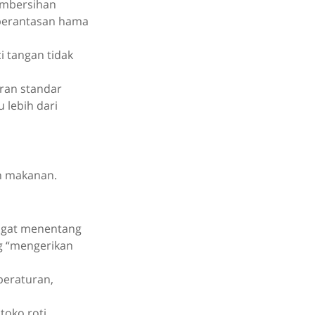
embersihan
mberantasan hama
i tangan tidak
aran standar
 lebih dari
n makanan.
angat menentang
g “mengerikan
peraturan,
toko roti