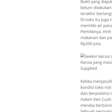
Bukti yang diaj
belum dilakukan
terakhir berlang
Di toko itu juga
memiliki air pan
Pemiliknya, Vin
makanan dan pada
Rp200 juta.
Kecoa yang masi
Supplied
Ketika menjatuh
kondisi toko ro
dan berpotensi 
Hakim Ken Cush 
mereka berbisni
Sebuah pernyata