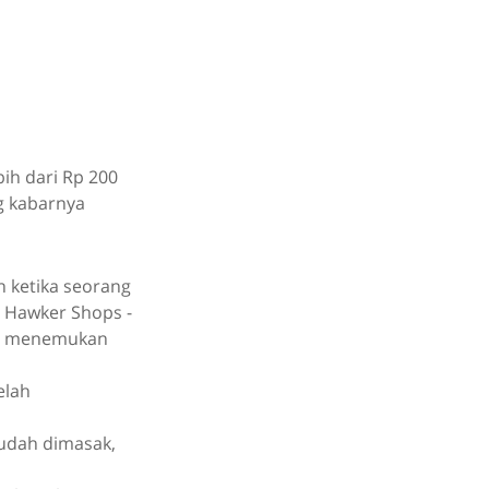
bih dari Rp 200
g kabarnya
n ketika seorang
i Hawker Shops -
dia menemukan
elah
udah dimasak,