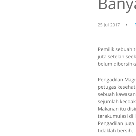
Bany
25 Jul 2017
Pemilik sebuah t
juta setelah se
belum dibersihka
Pengadilan Magi
petugas kesehata
sebuah kawasan 
sejumlah kecoak
Makanan itu dis
terakumulasi di l
Pengadilan juga
tidaklah bersih.