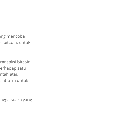
dang mencoba
i bitcoin, untuk
ansaksi bitcoin,
 terhadap satu
intah atau
 platform untuk
hingga suara yang