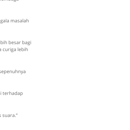
egala masalah
bih besar bagi
curiga lebih
n sepenuhnya
si terhadap
 suara.”