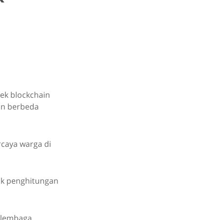
ek blockchain
an berbeda
rcaya warga di
yak penghitungan
n lembaga