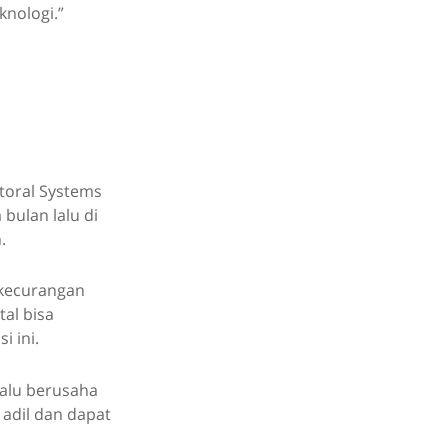
nologi.”
toral Systems
bulan lalu di
.
 kecurangan
tal bisa
 ini.
lalu berusaha
adil dan dapat