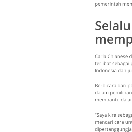
pemerintah menj
Selal
mempe
Carla Chianese d
terlibat sebagai
Indonesia dan j
Berbicara dari 
dalam pemilihan 
membantu dalam 
“Saya kira sebag
mencari cara un
dipertanggungja