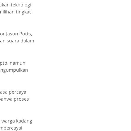
kan teknologi
ilihan tingkat
or Jason Potts,
an suara dalam
ipto, namun
 mengumpulkan
asa percaya
 bahwa proses
h warga kadang
empercayai