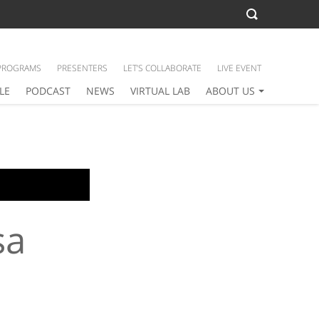
PROGRAMS
PRESENTERS
LET’S COLLABORATE
LIVE EVENT
LE
PODCAST
NEWS
VIRTUAL LAB
ABOUT US
sa