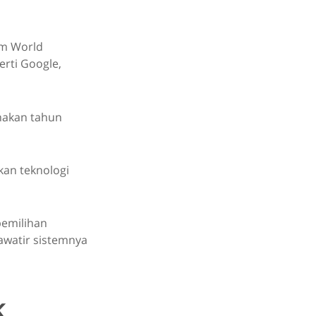
am World
erti Google,
unakan tahun
kan teknologi
emilihan
awatir sistemnya
k