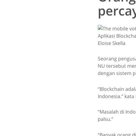
perca
Aplikasi Blockch
Eloise Skella
Seorang pengusa
NU tersebut men
dengan sistem p
“Blockchain adal
Indonesia.” kata
“Masalah di Indo
palsu.”
“Banyak orang d