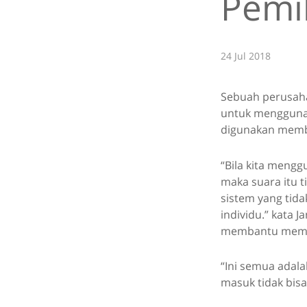
Pemil
24 Jul 2018
Sebuah perusaha
untuk menggunaka
digunakan memba
“Bila kita mengg
maka suara itu t
sistem yang tida
individu.” kata 
membantu membu
“Ini semua adala
masuk tidak bisa 