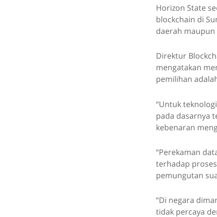
Horizon State s
blockchain di S
daerah maupun 
Direktur Blockch
mengatakan men
pemilihan adalah
“Untuk teknolog
pada dasarnya t
kebenaran mengen
“Perekaman data
terhadap proses
pemungutan suar
“Di negara dima
tidak percaya d