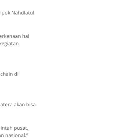
mpok Nahdlatul
erkenaan hal
kegiatan
chain di
atera akan bisa
intah pusat,
n nasional.”