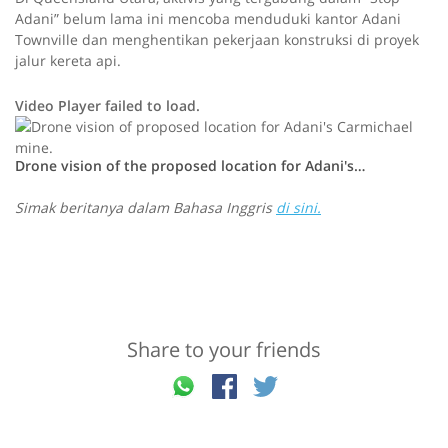
Adani” belum lama ini mencoba menduduki kantor Adani
Townville dan menghentikan pekerjaan konstruksi di proyek
jalur kereta api.
Video Player failed to load.
Drone vision of the proposed location for Adani's…
P
P
Simak beritanya dalam Bahasa Inggris
di sini.
r
l
e
s
a
s
p
y
l
Share to your friends
a
y
t
h
e