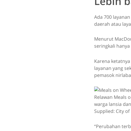
Lebih b
Ada 700 layanan 
daerah atau lay
Menurut MacDona
seringkali hanya
Karena ketatnya
layanan yang se
pemasok nirlaba
Relawan Meals 
warga lansia dan
Supplied: City o
“Perubahan terb