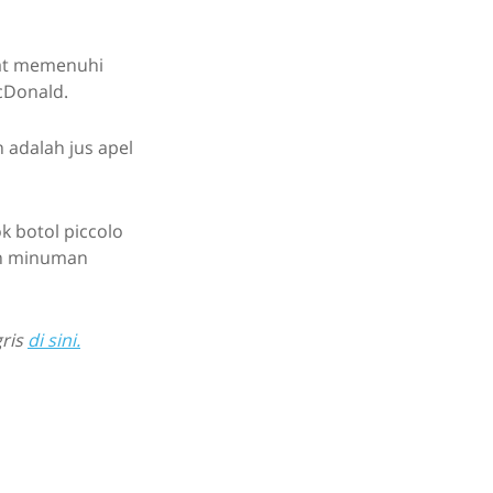
pat memenuhi
cDonald.
 adalah jus apel
 botol piccolo
han minuman
gris
di sini.