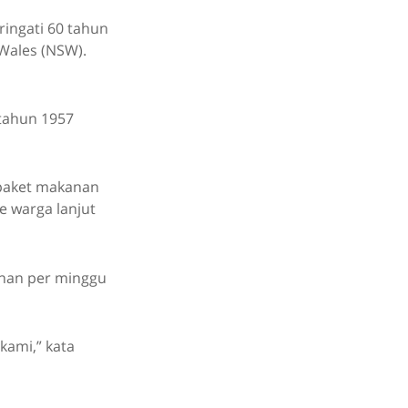
ringati 60 tahun
 Wales (NSW).
 tahun 1957
 paket makanan
e warga lanjut
anan per minggu
kami,” kata