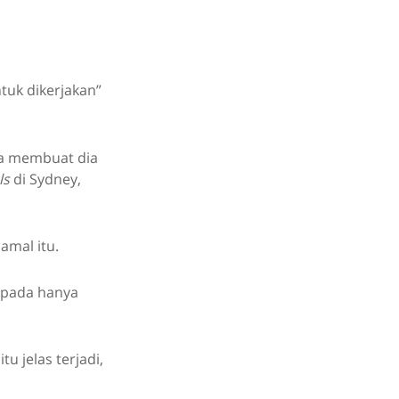
ntuk dikerjakan”
.
ya membuat dia
ls
di Sydney,
amal itu.
ripada hanya
u jelas terjadi,