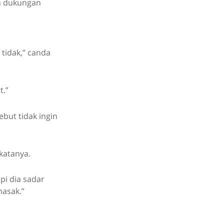
n dukungan
tidak,” canda
t.”
but tidak ingin
katanya.
pi dia sadar
masak.”