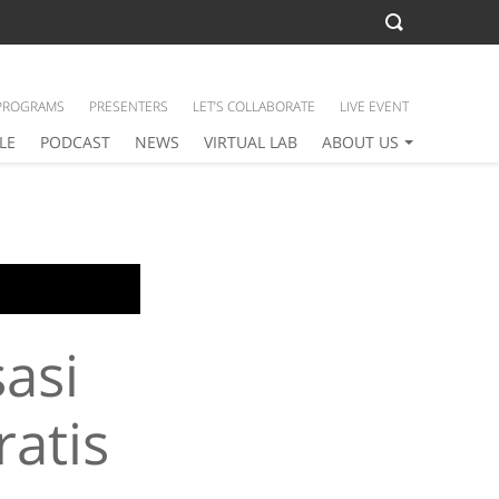
PROGRAMS
PRESENTERS
LET’S COLLABORATE
LIVE EVENT
LE
PODCAST
NEWS
VIRTUAL LAB
ABOUT US
asi
atis