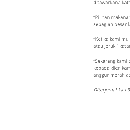
ditawarkan,” kat
“Pilihan makanan
sebagian besar 
“Ketika kami mul
atau jeruk,” kata
“Sekarang kami 
kepada klien ka
anggur merah at
Diterjemahkan 31