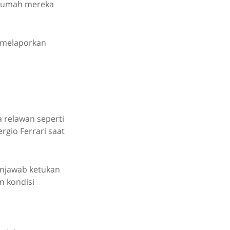
i rumah mereka
 melaporkan
 relawan seperti
rgio Ferrari saat
menjawab ketukan
n kondisi