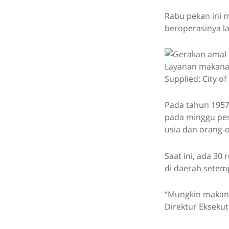
Rabu pekan ini m
beroperasinya la
Layanan makanan
Supplied: City o
Pada tahun 1957
pada minggu pert
usia dan orang-o
Saat ini, ada 3
di daerah setem
“Mungkin makana
Direktur Ekseku