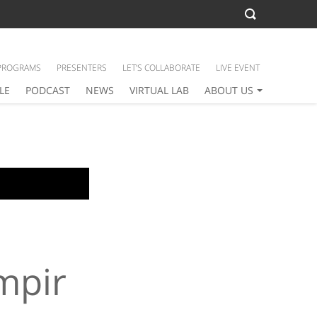
PROGRAMS
PRESENTERS
LET’S COLLABORATE
LIVE EVENT
LE
PODCAST
NEWS
VIRTUAL LAB
ABOUT US
mpir