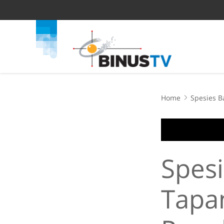
Home
Spesies 
Spes
Tapa