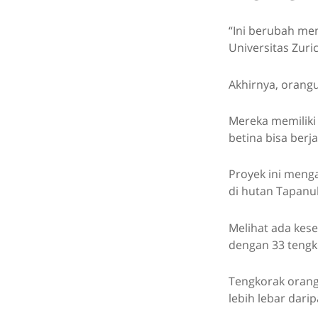
“Ini berubah men
Universitas Zuri
Akhirnya, orangu
Mereka memiliki
betina bisa berj
Proyek ini meng
di hutan Tapanu
Melihat ada kes
dengan 33 tengk
Tengkorak orangu
lebih lebar dar