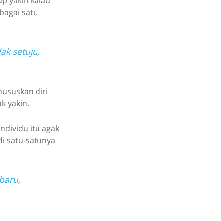
up yakin kalau
bagai satu
ak setuju,
hususkan diri
k yakin.
ndividu itu agak
di satu-satunya
baru,