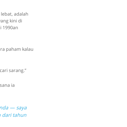
lebat, adalah
ang kini di
di 1990an
gera paham kalau
ari sarang.”
sana ia
anda — saya
a dari tahun