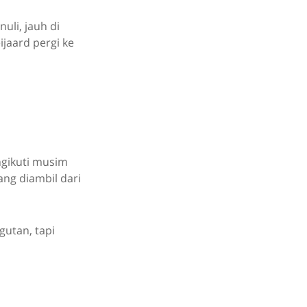
uli, jauh di
jaard pergi ke
gikuti musim
ng diambil dari
gutan, tapi