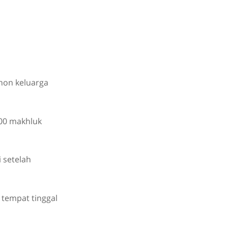
hon keluarga
800 makhluk
 setelah
 tempat tinggal