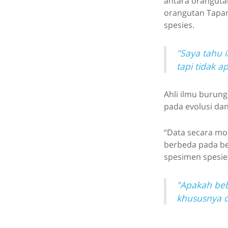
antara orangutan
orangutan Tapan
spesies.
"Saya tahu i
tapi tidak a
Ahli ilmu burung
pada evolusi da
“Data secara mor
berbeda pada beb
spesimen spesies
"Apakah beb
khususnya 