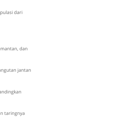
pulasi dari
limantan, dan
angutan jantan
bandingkan
an taringnya