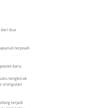
 dari dua
panuli terpisah
pesies baru.
satu tengkorak
es orangutan
lang terjadi