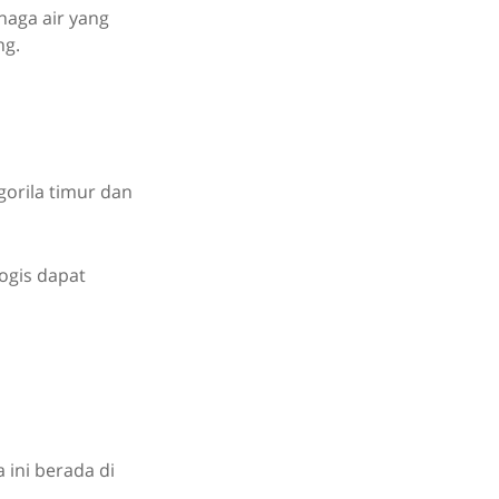
naga air yang
ng.
gorila timur dan
logis dapat
ini berada di