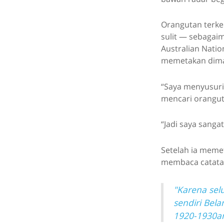
Orangutan terke
sulit — sebagaim
Australian Natio
memetakan dima
“Saya menyusuri 
mencari orangutan
“Jadi saya sang
Setelah ia meme
membaca catatan 
"Karena sel
sendiri Bela
1920-1930an,