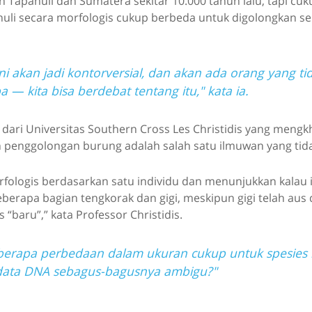
 Tapanuli dan Sumatera sekitar 10.000 tahun lalu, tapi cuk
uli secara morfologis cukup berbeda untuk digolongkan se
ni akan jadi kontorversial, dan akan ada orang yang tid
pa — kita bisa berdebat tentang itu," kata ia.
 dari Universitas Southern Cross Les Christidis yang mengk
n penggolongan burung adalah salah satu ilmuwan yang tida
fologis berdasarkan satu individu dan menunjukkan kalau i
erapa bagian tengkorak dan gigi, meskipun gigi telah aus 
 “baru”,” kata Professor Christidis.
erapa perbedaan dalam ukuran cukup untuk spesies 
data DNA sebagus-bagusnya ambigu?"