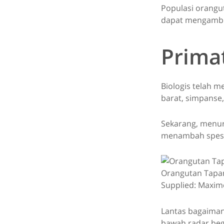
Populasi orangut
dapat mengambil
Prima
Biologis telah m
barat, simpanse
Sekarang, menur
menambah spesie
Orangutan Tapan
Supplied: Maxim
Lantas bagaiman
bawah radar beg