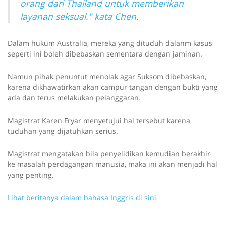
orang dari Thailand untuk memberikan
a
b
layanan seksual." kata Chen.
l
e
Dalam hukum Australia, mereka yang dituduh dalanm kasus
y
seperti ini boleh dibebaskan sementara dengan jaminan.
o
u
Namun pihak penuntut menolak agar Suksom dibebaskan,
r
karena dikhawatirkan akan campur tangan dengan bukti yang
s
ada dan terus melakukan pelanggaran.
c
r
e
Magistrat Karen Fryar menyetujui hal tersebut karena
e
tuduhan yang dijatuhkan serius.
n
r
Magistrat mengatakan bila penyelidikan kemudian berakhir
e
ke masalah perdagangan manusia, maka ini akan menjadi hal
a
yang penting.
d
e
Lihat beritanya dalam bahasa Inggris di sini
r
.