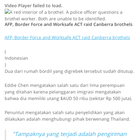
Video Player failed to load.
AFP, Border Force and Worksafe ACT raid Canberra brothels
P
P
AFP, Border Force and Worksafe ACT raid Canberra brothels
r
l
e
(
s
Indonesian
a
s
)
p
Dua dari rumah bordil yang digrebek tersebut sudah ditutup.
y
l
a
Eddie Chen mengatakan salah satu dari lima perempuan
y
yang ditahan karena pelanggaran imigrasi mengatakan
t
bahwa dia memiliki utang $AUD 50 ribu (sekitar Rp 500 juta).
h
e
Penuntut mengatakan salah satu penyelidikan yang akan
n
dilakukan adalah menghubungi pihak berwenang Thailand.
d
i
"Tampaknya yang terjadi adalah pengiriman
s