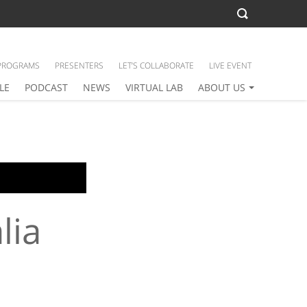
PROGRAMS
PRESENTERS
LET’S COLLABORATE
LIVE EVENT
LE
PODCAST
NEWS
VIRTUAL LAB
ABOUT US
lia