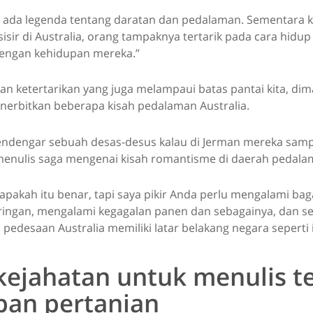
alu ada legenda tentang daratan dan pedalaman. Sementara 
pesisir di Australia, orang tampaknya tertarik pada cara hidu
dengan kehidupan mereka.”
an ketertarikan yang juga melampaui batas pantai kita, di
nerbitkan beberapa kisah pedalaman Australia.
ndengar sebuah desas-desus kalau di Jerman mereka sam
menulis saga mengenai kisah romantisme di daerah pedalama
 apakah itu benar, tapi saya pikir Anda perlu mengalami b
ingan, mengalami kegagalan panen dan sebagainya, dan s
pedesaan Australia memiliki latar belakang negara seperti i
kejahatan untuk menulis t
pan pertanian