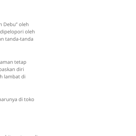
am Debu” oleh
 dipelopori oleh
an tanda-tanda
alaman tetap
askan diri
h lambat di