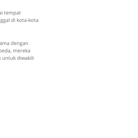
ai tempat
ggal di kota-kota
 sama dengan
epeda, mereka
 untuk diwakili