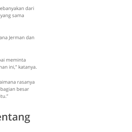
kebanyakan dari
p yang sama
mana Jerman dan
pai meminta
n ini,” katanya.
agaimana rasanya
ebagian besar
tu.”
entang