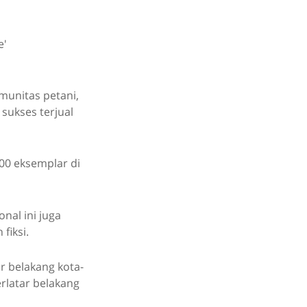
e'
omunitas petani,
sukses terjual
000 eksemplar di
nal ini juga
fiksi.
r belakang kota-
erlatar belakang