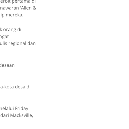
nerbit pertama di
nawaran ‘Allen &
rip mereka.
k orang di
angat
lis regional dan
edesaan
ta-kota desa di
elalui Friday
dari Macksville,