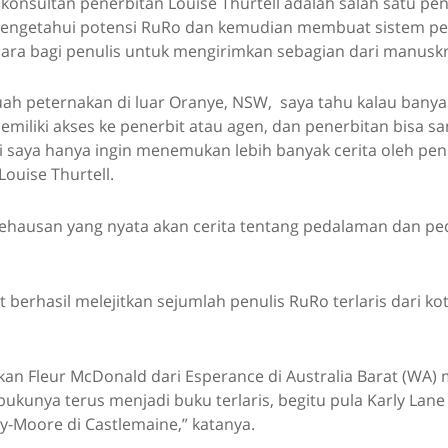
 konsultan penerbitan Louise Thurtell adalah salah satu pe
mengetahui potensi RuRo dan kemudian membuat sistem pe
cara bagi penulis untuk mengirimkan sebagian dari manusk
ah peternakan di luar Oranye, NSW, saya tahu kalau banya
memiliki akses ke penerbit atau agen, dan penerbitan bisa s
 saya hanya ingin menemukan lebih banyak cerita oleh penu
Louise Thurtell.
kehausan yang nyata akan cerita tentang pedalaman dan p
 berhasil melejitkan sejumlah penulis RuRo terlaris dari ko
n Fleur McDonald dari Esperance di Australia Barat (WA) m
bukunya terus menjadi buku terlaris, begitu pula Karly Lane 
y-Moore di Castlemaine,” katanya.