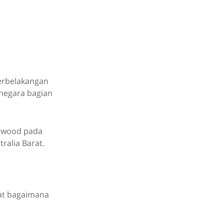
erbelakangan
negara bagian
ngwood pada
ralia Barat.
hat bagaimana