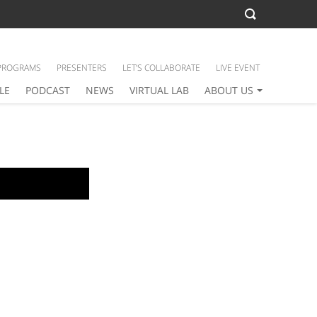
PROGRAMS
PRESENTERS
LET’S COLLABORATE
LIVE EVENT
LE
PODCAST
NEWS
VIRTUAL LAB
ABOUT US