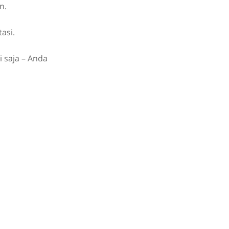
n.
asi.
 saja – Anda