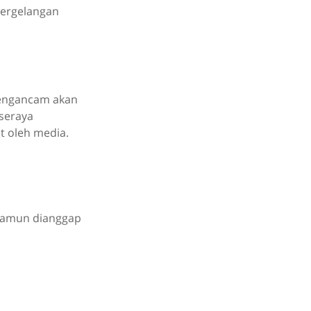
pergelangan
mengancam akan
seraya
t oleh media.
, namun dianggap