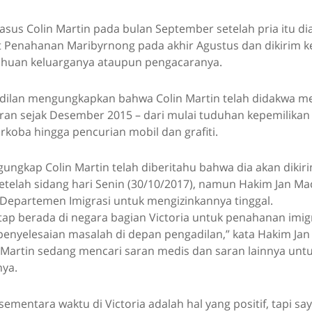
asus Colin Martin pada bulan September setelah pria itu d
t Penahanan Maribyrnong pada akhir Agustus dan dikirim ke
huan keluarganya ataupun pengacaranya.
lan mengungkapkan bahwa Colin Martin telah didakwa me
ran sejak Desember 2015 – dari mulai tuduhan kepemilikan 
koba hingga pencurian mobil dan grafiti.
ngkap Colin Martin telah diberitahu bahwa dia akan dikir
setelah sidang hari Senin (30/10/2017), namun Hakim Jan Ma
epartemen Imigrasi untuk mengizinkannya tinggal.
tap berada di negara bagian Victoria untuk penahanan imig
nyelesaian masalah di depan pengadilan,” kata Hakim Jan
 Martin sedang mencari saran medis dan saran lainnya un
nya.
sementara waktu di Victoria adalah hal yang positif, tapi say