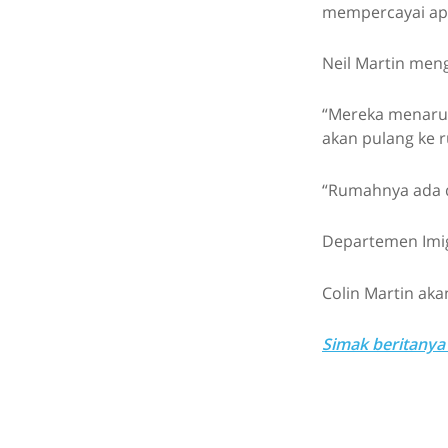
mempercayai apa 
Neil Martin men
“Mereka menaruh
akan pulang ke r
“Rumahnya ada di 
Departemen Imig
Colin Martin aka
Simak beritanya 