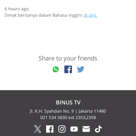
r
.
6 hours ago
U
Simak beritanya dalam Bahasa Inggris
di sini.
s
e
s
p
a
c
Share to your friends
e
b
a
r
t
o
p
BINUS TV
a
u
Jl. K.H. Syahdan No. 9 | Jakarta 11480
s
021 534 5830 ext 2353,2358
e
o