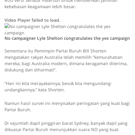
RUU versi Senator Paterson untuk memberikan jaminan
kebebasan keagamaan lebih besar.
Video Player failed to load.
No campaigner Lyle Shelton congratulates the yes campaign
P
P
Sementara itu Pemimpin Partai Buruh Bill Shorten
r
mengatakan rakyat Australia telah memilih “kemurahatian
l
e
mereka, bagi Australia modern, dimana keragaman diterima,
s
didukung dan dihormati”.
a
s
p
“Hari ini kita merayakannya, besok kita mengundang-
y
l
undangkannya,” kata Shorten.
a
y
Namun hasil survei ini menyisakan peringatan yang kuat bagi
t
Partai Buruh.
h
e
Di sejumlah dapil pinggiran barat Sydney, banyak dapil yang
n
dikuasai Partai Buruh menunjukkan suara NO yang kuat.
d