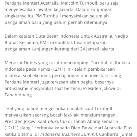
Perdana Menteri Australia, Malcolm Turnbull, baru saja
menyelesaikan lawatan ke Jakarta. Dalam kunjungan
singkatnya itu, PM Turnbull menyaksikan sejumlah
pengalaman baru yang belum pernah ditemuinya.
Dalam catatan Duta Besar Indonesia untuk Australia, Nadjib
Riphat Kesoema, PM
Turnbull tak bisa melupakan
pengalaman kunjungan-kurang dari 24 jam di Jakarta.
Menurut Dubes yang turut mendampingi Turnbull di Ibukota
Indonesia pada Kamis (12/11) ini- s
elain pembicaraan
bilateral soal ekonomi, perdagangan dan investasi –
sang
Perdana Menteri juga
terkesan akan begitu besarnya
antusiasme masyarakat saat bertemu Presiden Jokowi Di
Tanah Abang.
"Hal yang paling mengesankan adalah saat Turnbull
menyaksikan seorang bocah laki-laki mencium tangan
Presiden Jokowi saat
blusukan
di Tanah Abang kemarin
(12/11) siang," ceritanya kepada Dian Fatwa dari Australia Plus
ketika ditemui di
Indonesia Business Summit
, Canberra, Jumat