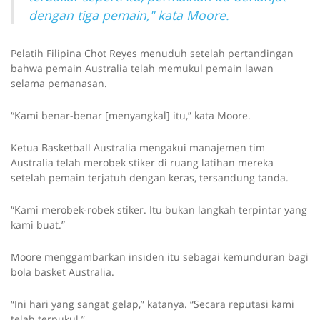
dengan tiga pemain," kata Moore.
r
e
a
Pelatih Filipina Chot Reyes menuduh setelah pertandingan
d
bahwa pemain Australia telah memukul pemain lawan
e
selama pemanasan.
r
.
“Kami benar-benar [menyangkal] itu,” kata Moore.
U
s
Ketua Basketball Australia mengakui manajemen tim
e
Australia telah merobek stiker di ruang latihan mereka
s
setelah pemain terjatuh dengan keras, tersandung tanda.
p
a
c
“Kami merobek-robek stiker. Itu bukan langkah terpintar yang
e
kami buat.”
b
a
Moore menggambarkan insiden itu sebagai kemunduran bagi
r
bola basket Australia.
t
o
“Ini hari yang sangat gelap,” katanya. “Secara reputasi kami
p
telah terpukul.”