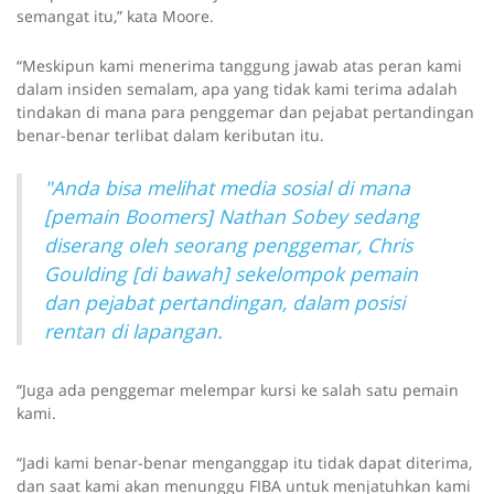
semangat itu,” kata Moore.
“Meskipun kami menerima tanggung jawab atas peran kami
dalam insiden semalam, apa yang tidak kami terima adalah
tindakan di mana para penggemar dan pejabat pertandingan
benar-benar terlibat dalam keributan itu.
"Anda bisa melihat media sosial di mana
[pemain Boomers] Nathan Sobey sedang
diserang oleh seorang penggemar, Chris
Goulding [di bawah] sekelompok pemain
dan pejabat pertandingan, dalam posisi
rentan di lapangan.
“Juga ada penggemar melempar kursi ke salah satu pemain
kami.
“Jadi kami benar-benar menganggap itu tidak dapat diterima,
dan saat kami akan menunggu FIBA untuk menjatuhkan kami