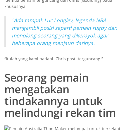
“Semua pemain terguncang dan Chris [Goulding] pada
khususnya.
"Ada tampak Luc Longley, legenda NBA
mengambil posisi seperti pemain rugby dan
menolong seorang yang dikeroyok agar
beberapa orang menjauh darinya.
“Itulah yang kami hadapi. Chris pasti terguncang.”
Seorang pemain
mengatakan
tindakannya untuk
melindungi rekan tim