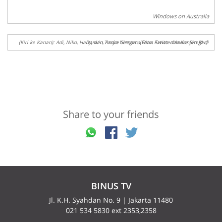
Windows on Australia
(Kiri ke Kanan): Adi, Niko, Hany, dan Tasya bersama Dian Fatwa dan Konjen RI di Darwin, Andre Siregar. (Foto: Twitter/Andre Siregar).
Share to your friends
BINUS TV
Jl. K.H. Syahdan No. 9 | Jakarta 11480
021 534 5830 ext 2353,2358