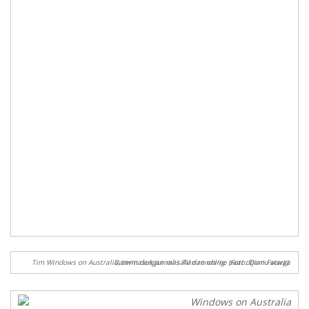
Tim Windows on Australia, termasuk jurnalis TV dan online saat dijamu warga Darwin dengan masakan rendang. (Foto: Dian Fatwa).