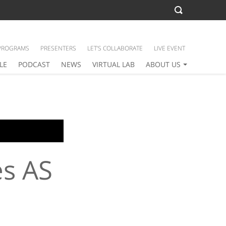
PROGRAMS
PRESENTERS
LET’S COLLABORATE
LIVE EVENT
LE
PODCAST
NEWS
VIRTUAL LAB
ABOUT US
s AS