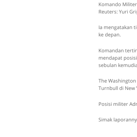
Komando Militer 
Reuters: Yuri Gr
Ia mengatakan t
ke depan.
Komandan terting
mendapat posisi
sebulan kemudian
The Washington 
Turnbull di New 
Posisi militer A
Simak laporanny