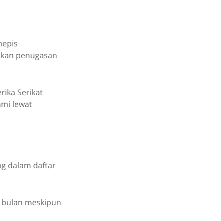
nepis
takan penugasan
ika Serikat
mi lewat
g dalam daftar
a bulan meskipun