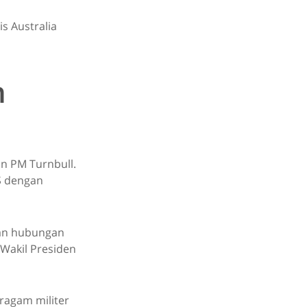
s Australia
n
an PM Turnbull.
S dengan
tan hubungan
 Wakil Presiden