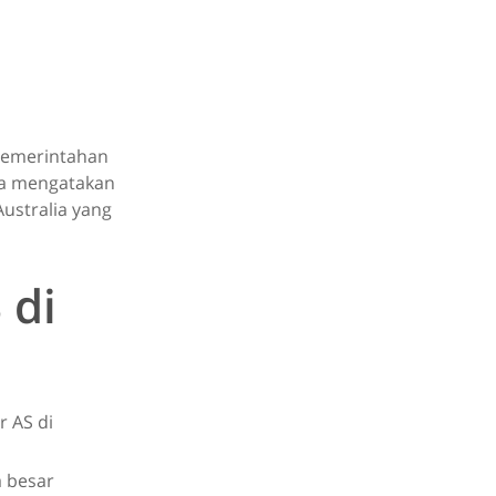
 pemerintahan
 Ia mengatakan
ustralia yang
 di
 AS di
a besar