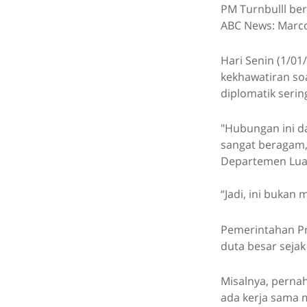
PM Turnbulll ber
ABC News: Marc
Hari Senin (1/0
kekhawatiran so
diplomatik serin
"Hubungan ini d
sangat beragam,
Departemen Luar 
“Jadi, ini bukan 
Pemerintahan Pr
duta besar sejak
Misalnya, perna
ada kerja sama m