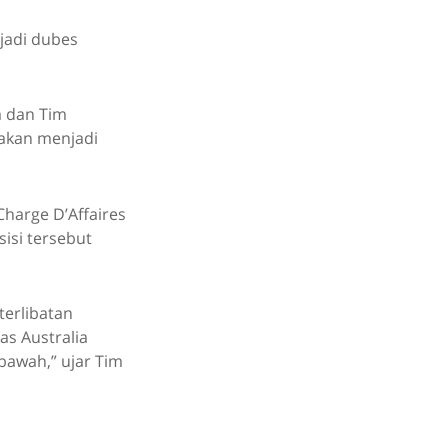
njadi dubes
a dan Tim
takan menjadi
Charge D’Affaires
isi tersebut
terlibatan
as Australia
 bawah,” ujar Tim