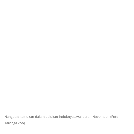
Nangua ditemukan dalam pelukan induknya awal bulan November. (Foto:
Taronga Zoo)