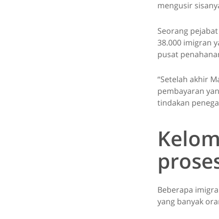
mengusir sisany
Seorang pejabat
38.000 imigran ya
pusat penahana
“Setelah akhir 
pembayaran yang 
tindakan penega
Kelom
prose
Beberapa imigran
yang banyak oran