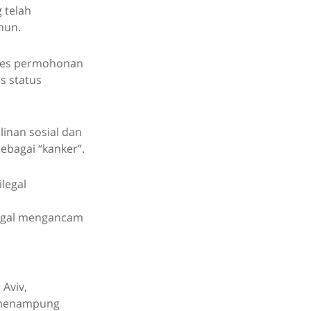
 telah
hun.
oses permohonan
s status
inan sosial dan
ebagai “kanker”.
ilegal mengancam
 Aviv,
i menampung