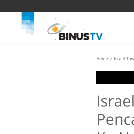
Home
Israel Ta
Israe
Penca