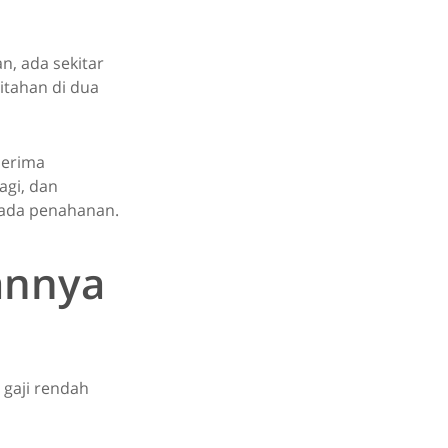
n, ada sekitar
ditahan di dua
nerima
agi, dan
pada penahanan.
annya
 gaji rendah