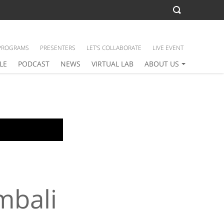
PROGRAMS
PRESENTERS
LET’S COLLABORATE
LIVE EVENT
LE
PODCAST
NEWS
VIRTUAL LAB
ABOUT US
mbali