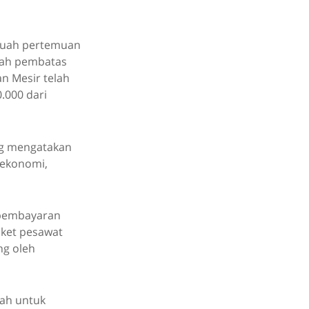
ebuah pertemuan
uah pembatas
n Mesir telah
0.000 dari
ang mengatakan
 ekonomi,
 pembayaran
tiket pesawat
ng oleh
lah untuk