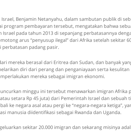
 Israel, Benjamin Netanyahu, dalam sambutan publik di s
ai program pembayaran tersebut, mengatakan bahwa seb
n Israel pada tahun 2013 di sepanjang perbatasannya denga
emotong arus “penyusup ilegal” dari Afrika setelah sekitar 6
i perbatasan padang pasir.
dari mereka berasal dari Eritrea dan Sudan, dan banyak y
larikan diri dari perang dan penganiayaan serta kesulitan
mperlakukan mereka sebagai imigran ekonomi.
luncurkan minggu ini tersebut menawarkan imigran Afrika
(atau setara Rp 45 juta) dari Pemerintah Israel dan sebuah 
bali ke negara asal atau pergi ke “negara-negara ketiga”, ya
asi manusia diidentifikasi sebagai Rwanda dan Uganda.
geluarkan sekitar 20.000 imigran dan sekarang misinya ada