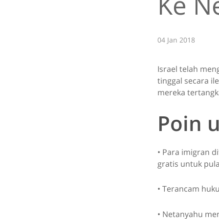
Ke N
04 Jan 2018
Israel telah me
tinggal secara i
mereka tertangka
Poin 
• Para imigran d
gratis untuk pu
• Terancam huku
• Netanyahu men