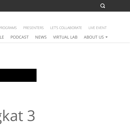
PROGRAMS
PRESENTERS
LET’S COLLABORATE
LIVE EVENT
LE
PODCAST
NEWS
VIRTUAL LAB
ABOUT US
kat 3