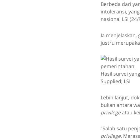
Berbeda dari ya
intoleransi, yang
nasional LSI (24/
Ia menjelaskan,
justru merupakan
Hasil survei yan
Supplied; LSI
Lebih lanjut, do
bukan antara war
privilege
atau ke
“Salah satu penj
privilege.
Merasa