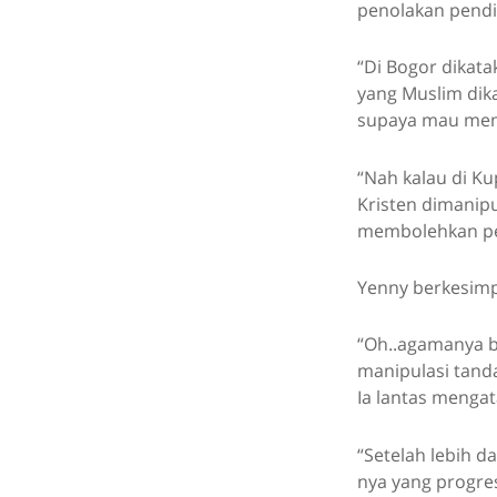
penolakan pendi
“Di Bogor dikat
yang Muslim dika
supaya mau memb
“Nah kalau di Ku
Kristen dimanip
membolehkan pen
Yenny berkesimpu
“Oh..agamanya b
manipulasi tand
Ia lantas mengat
“Setelah lebih da
nya yang progres