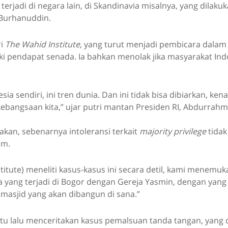
terjadi di negara lain, di Skandinavia misalnya, yang dilaku
 Burhanuddin.
ri
The Wahid Institute
, yang turut menjadi pembicara dalam a
ki pendapat senada. Ia bahkan menolak jika masyarakat Ind
sia sendiri, ini tren dunia. Dan ini tidak bisa dibiarkan, ken
ebangsaan kita,” ujar putri mantan Presiden RI, Abdurrah
kan, sebenarnya intoleransi terkait
majority privilege
tidak
im.
titute) meneliti kasus-kasus ini secara detil, kami menemu
yang terjadi di Bogor dengan Gereja Yasmin, dengan yang t
masjid yang akan dibangun di sana.”
itu lalu menceritakan kasus pemalsuan tanda tangan, yang d