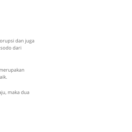
orupsi dan juga
usodo dari
t merupakan
ik.
maju, maka dua