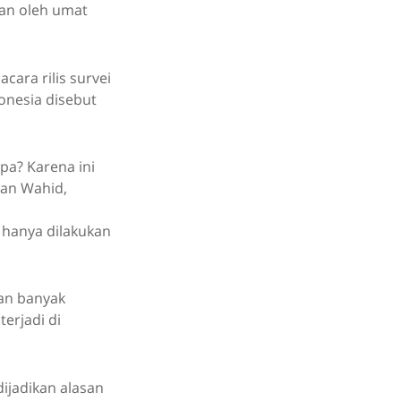
kan oleh umat
cara rilis survei
onesia disebut
apa? Karena ini
man Wahid,
 hanya dilakukan
kan banyak
erjadi di
ijadikan alasan