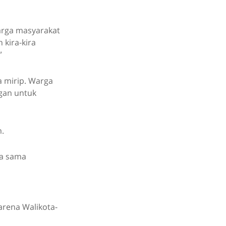
arga masyarakat
 kira-kira
”
a mirip. Warga
ngan untuk
m.
ga sama
karena Walikota-