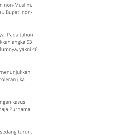
en non-Muslim,
au Bupati non-
ya. Pada tahun
kkan angka 53
elumnya, yakni 48
ga menunjukkan
oleran jika
engan kasus
ahaja Purnama
 sedang turun.