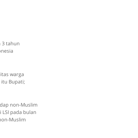
m 3 tahun
onesia
ritas warga
itu Bupati;
hadap non-Muslim
 LSI pada bulan
 non-Muslim