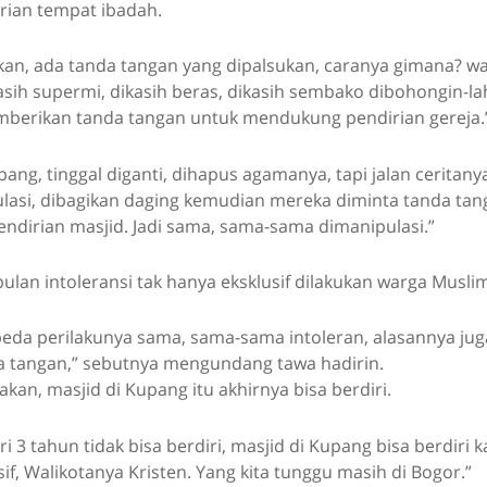
rian tempat ibadah.
akan, ada tanda tangan yang dipalsukan, caranya gimana? w
sih supermi, dikasih beras, dikasih sembako dibohongin-lah
erikan tanda tangan untuk mendukung pendirian gereja.
pang, tinggal diganti, dihapus agamanya, tapi jalan ceritany
ulasi, dibagikan daging kemudian mereka diminta tanda ta
dirian masjid. Jadi sama, sama-sama dimanipulasi.”
lan intoleransi tak hanya eksklusif dilakukan warga Musli
eda perilakunya sama, sama-sama intoleran, alasannya ju
a tangan,” sebutnya mengundang tawa hadirin.
akan, masjid di Kupang itu akhirnya bisa berdiri.
ri 3 tahun tidak bisa berdiri, masjid di Kupang bisa berdiri 
if, Walikotanya Kristen. Yang kita tunggu masih di Bogor.”