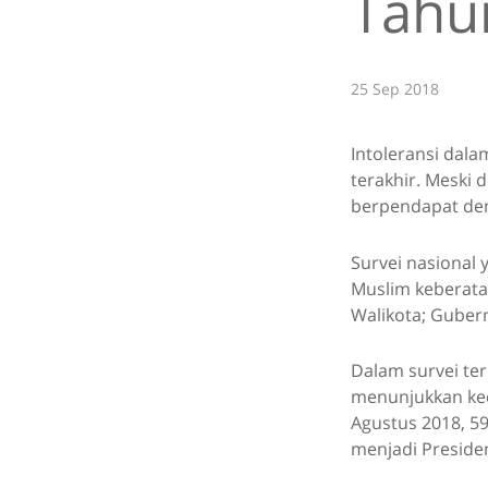
Tahu
25 Sep 2018
Intoleransi dala
terakhir. Meski 
berpendapat dem
Survei nasional 
Muslim keberata
Walikota; Gubern
Dalam survei te
menunjukkan kec
Agustus 2018, 5
menjadi Preside