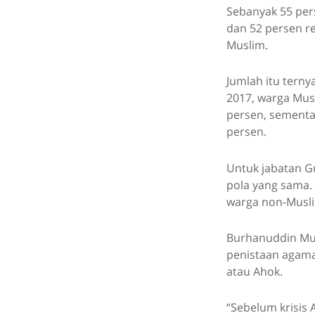
Sebanyak 55 per
dan 52 persen r
Muslim.
Jumlah itu terny
2017, warga Mus
persen, sementar
persen.
Untuk jabatan Gu
pola yang sama. 
warga non-Musl
Burhanuddin Muht
penistaan agama
atau Ahok.
“Sebelum krisis 