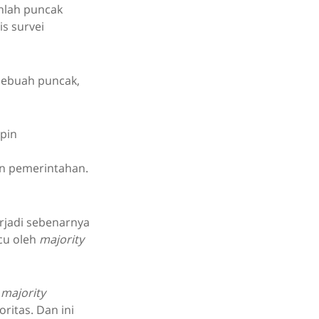
nlah puncak
is survei
 sebuah puncak,
in pemerintahan.
erjadi sebenarnya
cu oleh
majority
a
majority
ritas. Dan ini