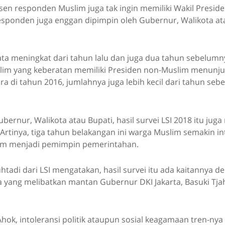
sen responden Muslim juga tak ingin memiliki Wakil Presid
esponden juga enggan dipimpin oleh Gubernur, Walikota at
ata meningkat dari tahun lalu dan juga dua tahun sebelumn
lim yang keberatan memiliki Presiden non-Muslim menunju
a di tahun 2016, jumlahnya juga lebih kecil dari tahun seb
bernur, Walikota atau Bupati, hasil survei LSI 2018 itu ju
Artinya, tiga tahun belakangan ini warga Muslim semakin int
im menjadi pemimpin pemerintahan.
adi dari LSI mengatakan, hasil survei itu ada kaitannya d
 yang melibatkan mantan Gubernur DKI Jakarta, Basuki Tj
Ahok, intoleransi politik ataupun sosial keagamaan tren-nya