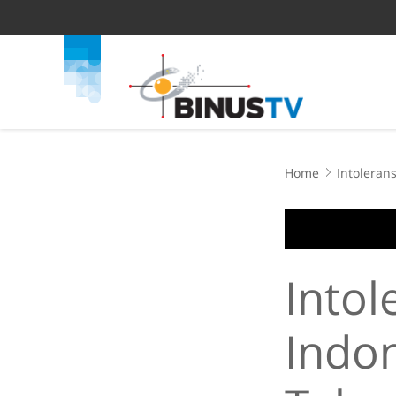
Home
Intoleran
Intol
Indo