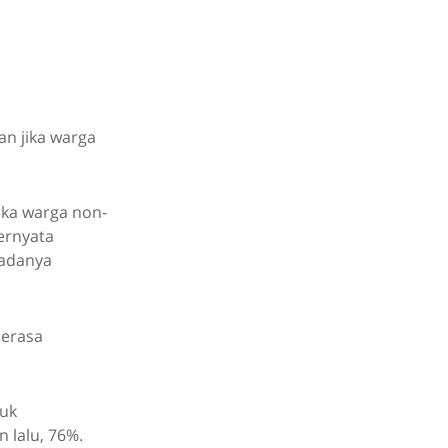
n jika warga
ika warga non-
ernyata
 adanya
merasa
tuk
 lalu, 76%.