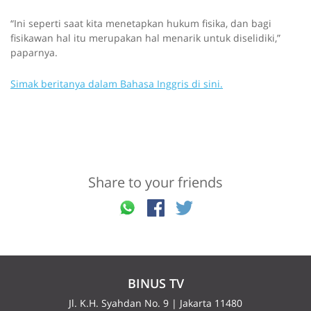
u
“Ini seperti saat kita menetapkan hukum fisika, dan bagi
r
fisikawan hal itu merupakan hal menarik untuk diselidiki,”
s
paparnya.
c
r
Simak beritanya dalam Bahasa Inggris di sini.
e
e
n
r
e
a
d
Share to your friends
e
r
.
U
s
e
s
BINUS TV
p
Jl. K.H. Syahdan No. 9 | Jakarta 11480
a