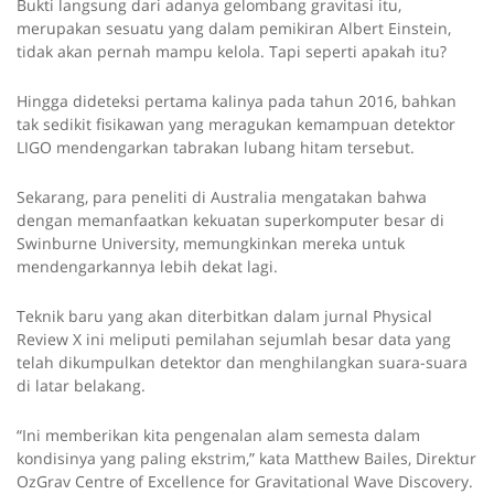
P
P
Bukti langsung dari adanya gelombang gravitasi itu,
r
merupakan sesuatu yang dalam pemikiran Albert Einstein,
l
e
tidak akan pernah mampu kelola. Tapi seperti apakah itu?
s
a
s
Hingga dideteksi pertama kalinya pada tahun 2016, bahkan
p
tak sedikit fisikawan yang meragukan kemampuan detektor
y
l
LIGO mendengarkan tabrakan lubang hitam tersebut.
a
y
Sekarang, para peneliti di Australia mengatakan bahwa
t
dengan memanfaatkan kekuatan superkomputer besar di
h
Swinburne University, memungkinkan mereka untuk
e
mendengarkannya lebih dekat lagi.
n
d
Teknik baru yang akan diterbitkan dalam jurnal Physical
i
Review X ini meliputi pemilahan sejumlah besar data yang
s
telah dikumpulkan detektor dan menghilangkan suara-suara
a
di latar belakang.
b
l
“Ini memberikan kita pengenalan alam semesta dalam
e
kondisinya yang paling ekstrim,” kata Matthew Bailes, Direktur
y
OzGrav Centre of Excellence for Gravitational Wave Discovery.
o