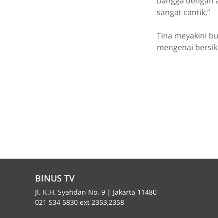
bangga dengan a
sangat cantik,”
Tina meyakini b
mengenai bersik
BINUS TV
Jl. K.H. Syahdan No. 9 | Jakarta 11480
021 534 5830 ext 2353,2358