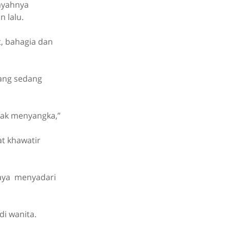
 ayahnya
 lalu.
, bahagia dan
yang sedang
dak menyangka,”
at khawatir
saya menyadari