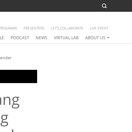
PROGRAMS
PRESENTERS
LET’S COLLABORATE
LIVE EVENT
LE
PODCAST
NEWS
VIRTUAL LAB
ABOUT US
gender
ang
ng