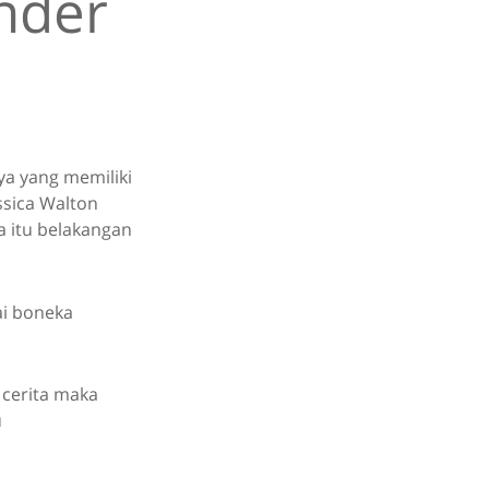
nder
ya yang memiliki
sica Walton
 itu belakangan
ai boneka
 cerita maka
u