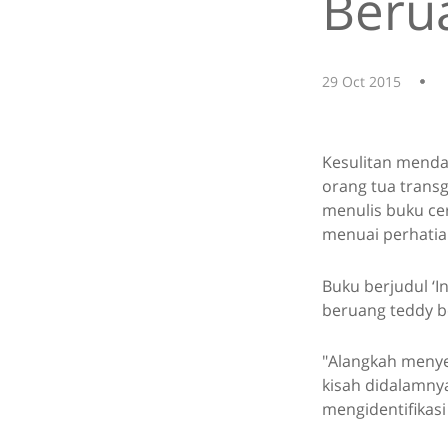
Beru
29 Oct 2015
Kesulitan menda
orang tua trans
menulis buku ce
menuai perhatian
Buku berjudul ‘
beruang teddy b
"Alangkah menye
kisah didalamny
mengidentifikasi 