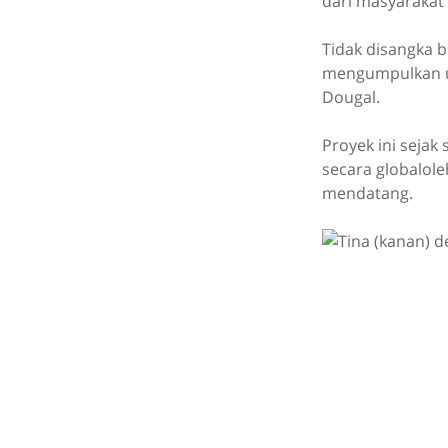
dari masyarakat
Tidak disangka b
mengumpulkan uan
Dougal.
Proyek ini sejak
secara globalol
mendatang.