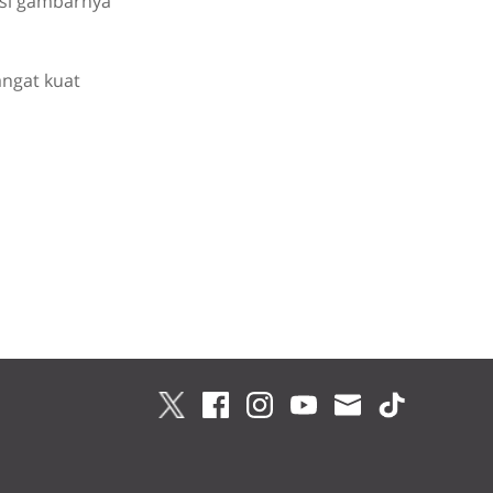
asi gambarnya
angat kuat