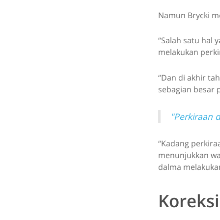
Namun Brycki me
“Salah satu hal 
melakukan perkir
“Dan di akhir t
sebagian besar p
"Perkiraan d
“Kadang perkiraa
menunjukkan wak
dalma melakukan
Koreksi