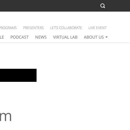
PROGRAMS
PRESENTERS
LET’S COLLABORATE
LIVE EVENT
LE
PODCAST
NEWS
VIRTUAL LAB
ABOUT US
am