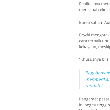
Realitasnya mema
mencapai rekor t
Bursa saham Aust
Brycki mengatak
cara terbaik u
kekayaan, meski
“Khususnya bila 
Bagi banyak
memberikan 
rendah."
Pengamat pasar 
ini begitu tingg