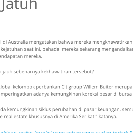
 Jatuh
al di Australia mengatakan bahwa mereka mengkhawatirka
kejatuhan saat ini, pahadal mereka sekarang mengandalka
endapatan mereka.
jauh sebenarnya kekhawatiran tersebut?
lobal kelompok perbankan Citigroup Willem Buiter merupa
mperingatkan adanya kemungkinan koreksi besar di bursa
anda kemungkinan siklus perubahan di pasar keuangan, sem
 real estate khususnya di Amerika Serikat.” katanya.
kinan resiko koreksi yang seharusnya sudah terjadi."