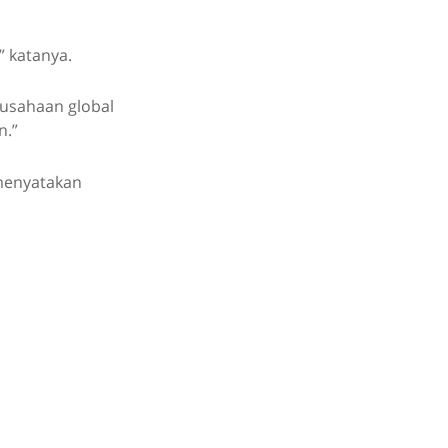
” katanya.
rusahaan global
n.”
menyatakan