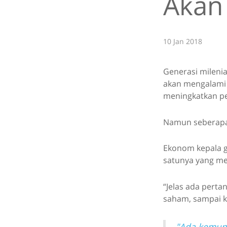
Akan
10 Jan 2018
Generasi mileni
akan mengalami 
meningkatkan p
Namun seberapa 
Ekonom kepala g
satunya yang me
“Jelas ada pert
saham, sampai ke
"Ada kemung