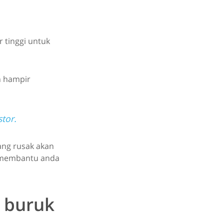
r tinggi untuk
n hampir
stor.
ang rusak akan
k membantu anda
g buruk