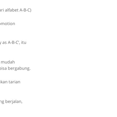
ri alfabet A-B-C)
comotion
as A-B-C’, itu
ih mudah
 bisa bergabung.
ukan tarian
ng berjalan,