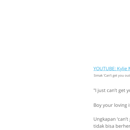
YOUTUBE: Kylie 
Simak ‘Can’t get you ou
"I just can’t get
Boy your loving i
Ungkapan ‘can’t
tidak bisa berhe