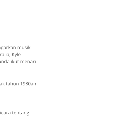
garkan musik-
alia, Kyle
anda ikut menari
ejak tahun 1980an
bicara tentang