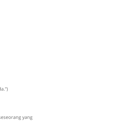
a.")
seseorang yang