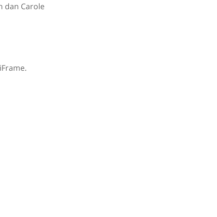
n dan Carole
 iFrame.