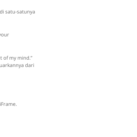
di satu-satunya
your
ut of my mind.”
luarkannya dari
 iFrame.