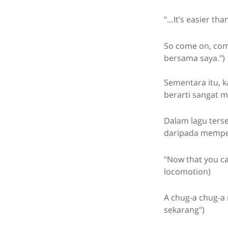
"…It’s easier tha
So come on, com
bersama saya.")
Sementara itu, ka
berarti sangat 
Dalam lagu ters
daripada mempela
"Now that you ca
locomotion)
A chug-a chug-a 
sekarang")