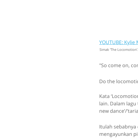
YOUTUBE: Kylie 
Simak ‘The Locomotion’
"So come on, com
Do the locomoti
Kata ‘Locomotion
lain. Dalam lagu
new dance’/’taria
Itulah sebabnya 
mengayunkan pin