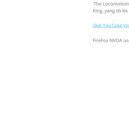
‘The Locomotion’
King, yang dirili
Skip YouTube Vi
FireFox NVDA use