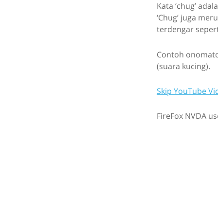
Kata ‘chug’ adal
‘Chug’ juga mer
terdengar sepert
Contoh onomatopo
(suara kucing).
Skip YouTube Vi
FireFox NVDA use