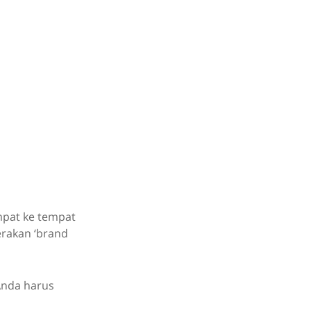
empat ke tempat
erakan ‘brand
’Anda harus