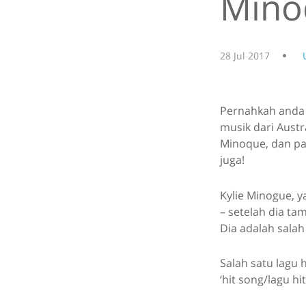
Mino
28 Jul 2017
Pernahkah anda
musik dari Austra
Minoque, dan pa
juga!
Kylie Minogue, y
– setelah dia tam
Dia adalah salah
Salah satu lagu 
‘hit song/lagu hi