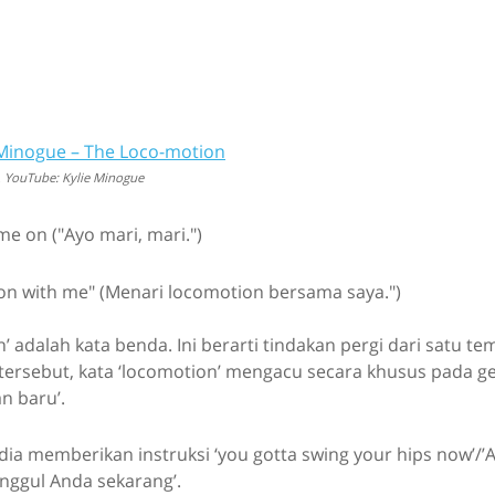
Minogue – The Loco-motion
.
YouTube: Kylie Minogue
e on ("Ayo mari, mari.")
on with me" (Menari locomotion bersama saya.")
’ adalah kata benda. Ini berarti tindakan pergi dari satu t
 tersebut, kata ‘locomotion’ mengacu secara khusus pada g
n baru’.
dia memberikan instruksi ‘you gotta swing your hips now’/
ggul Anda sekarang’.