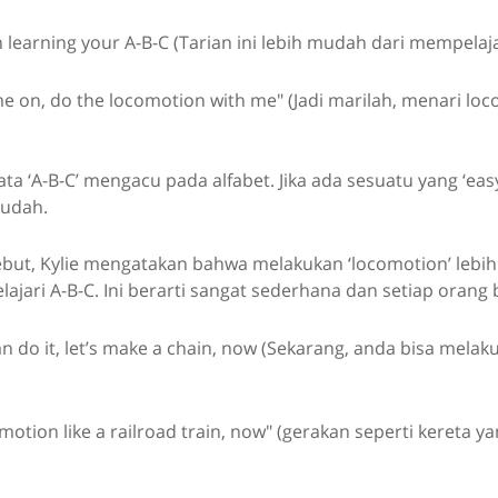
n learning your A-B-C (Tarian ini lebih mudah dari mempelaja
e on, do the locomotion with me" (Jadi marilah, menari lo
ta ‘A-B-C’ mengacu pada alfabet. Jika ada sesuatu yang ‘easy 
mudah.
ebut, Kylie mengatakan bahwa melakukan ‘locomotion’ leb
jari A-B-C. Ini berarti sangat sederhana dan setiap orang
n do it, let’s make a chain, now (Sekarang, anda bisa melak
motion like a railroad train, now" (gerakan seperti kereta ya