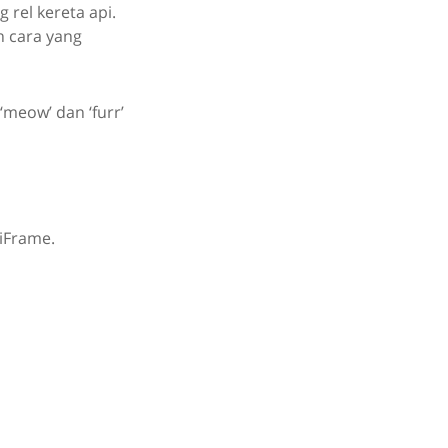
 rel kereta api.
 cara yang
‘meow’ dan ‘furr’
 iFrame.