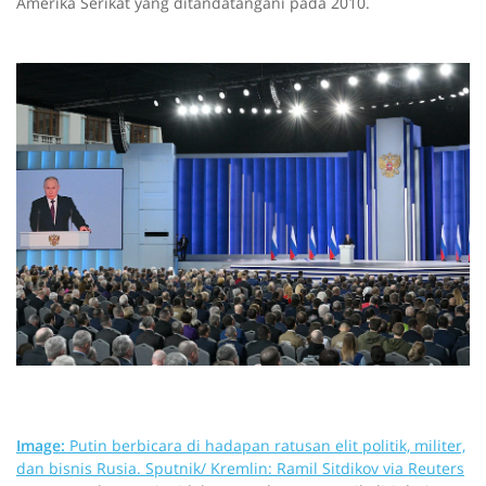
Amerika Serikat yang ditandatangani pada 2010.
Image:
Putin berbicara di hadapan ratusan elit politik, militer,
dan bisnis Rusia.
Sputnik/ Kremlin: Ramil Sitdikov via Reuters