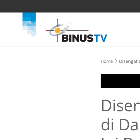
Home
Disengat 
Dise
di D