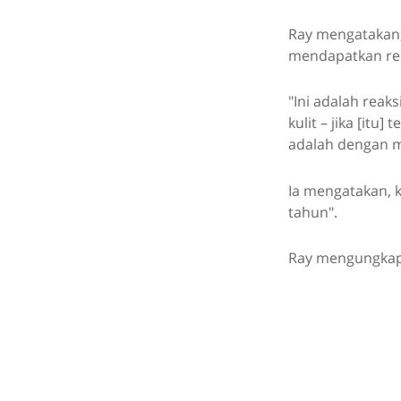
Ray mengatakan,
mendapatkan res
"Ini adalah reak
kulit – jika [itu
adalah dengan me
Ia mengatakan, 
tahun".
Ray mengungkapk