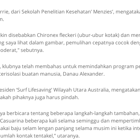
rrie, dari Sekolah Penelitian Kesehatan’ Menzies’, mengataka
n.
kin disebabkan Chironex fleckeri (ubur-ubur kotak) dan me
yang saya lihat dalam gambar, pemulihan cepatnya cocok de
moderat," sebutnya.
, klubnya telah membahas untuk memindahkan program pel
r terisolasi buatan manusia, Danau Alexander.
esiden ‘Surf Lifesaving’ Wilayah Utara Australia, mengatakan,
pakah pihaknya juga harus pindah.
aya berbicara tentang beberapa langkah-langkah tambahan,
 Casuarina beberapa kali selama seminggu dan mempertim
ai baju selam lengan panjang selama musim ini ketika inte
jumlah kontak tentakel,” utaranya.