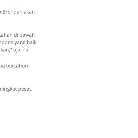
a Brendan akan
rtahan di bawah
respons yang baik
kan," ujarna.
ama bertahun-
ingkat pesat.