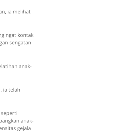
n, ia melihat
ngingat kontak
ngan sengatan
atihan anak-
 ia telah
 seperti
bangkan anak-
nsitas gejala