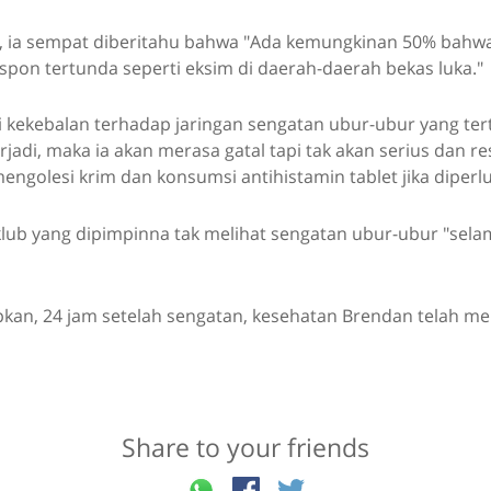
 ia sempat diberitahu bahwa "Ada kemungkinan 50% bahw
pon tertunda seperti eksim di daerah-daerah bekas luka."
si kekebalan terhadap jaringan sengatan ubur-ubur yang te
] terjadi, maka ia akan merasa gatal tapi tak akan serius dan 
ngolesi krim dan konsumsi antihistamin tablet jika diperlu
klub yang dipimpinna tak melihat sengatan ubur-ubur "sel
an, 24 jam setelah sengatan, kesehatan Brendan telah men
Share to your friends