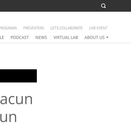
PROGRAMS
PRESENTERS
LET’S COLLABORATE
LIVE EVENT
LE
PODCAST
NEWS
VIRTUAL LAB
ABOUT US
racun
hun