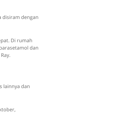
ya disiram dengan
cepat. Di rumah
i parasetamol dan
 Ray.
s lainnya dan
ktober,