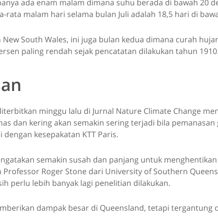
 hanya ada enam malam dimana suhu berada di bawah 20 der
-rata malam hari selama bulan Juli adalah 18,5 hari di bawa
 New South Wales, ini juga bulan kedua dimana curah hujan 
rsen paling rendah sejak pencatatan dilakukan tahun 1910
ian
diterbitkan minggu lalu di Jurnal Nature Climate Change 
nas dan kering akan semakin sering terjadi bila pemanasan
ai dengan kesepakatan KTT Paris.
mengatakan semakin susah dan panjang untuk menghentika
Professor Roger Stone dari University of Southern Queen
 perlu lebih banyak lagi penelitian dilakukan.
memberikan dampak besar di Queensland, tetapi tergantung