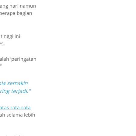
iang hari namun
eberapa bagian
inggi ini
es.
alah ‘peringatan
”
nia semakin
ing terjadi."
atas rata-rata
ah selama lebih