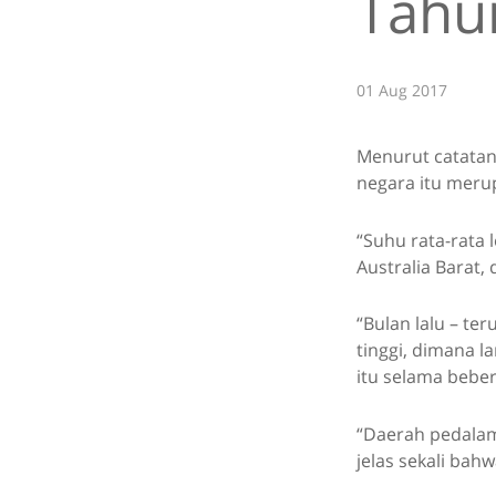
Tahu
01 Aug 2017
Menurut catatan 
negara itu merup
“Suhu rata-rata 
Australia Barat,
“Bulan lalu – te
tinggi, dimana l
itu selama bebe
“Daerah pedalama
jelas sekali bah