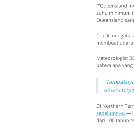
“”Queensland me
suhu minimum te
Queensland sanga
Crock mengataka
membuat udara di
Meteorologist B
bahwa apa yang 
"Tampaknya 
umum terjadi
Di Northern Terr
sebelumnya,
— i
dari 100 tahun t