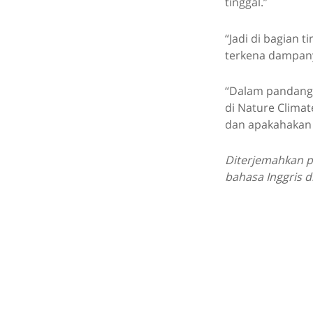
tinggal.”
“Jadi di bagian 
terkena dampany
“Dalam pandangan
di Nature Clima
dan apakahakan a
Diterjemahkan p
bahasa Inggris d