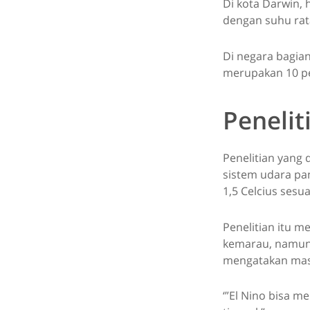
Di kota Darwin,
dengan suhu rata
Di negara bagian
merupakan 10 pe
Penelit
Penelitian yang 
sistem udara pa
1,5 Celcius sesu
Penelitian itu 
kemarau, namun 
mengatakan masih
‘”El Nino bisa 