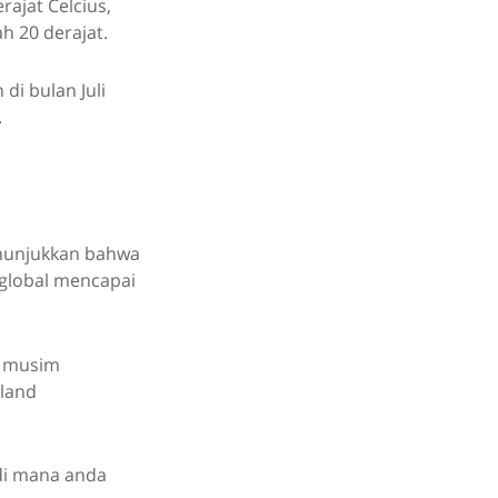
ajat Celcius,
h 20 derajat.
di bulan Juli
.
menunjukkan bahwa
 global mencapai
n musim
sland
 di mana anda