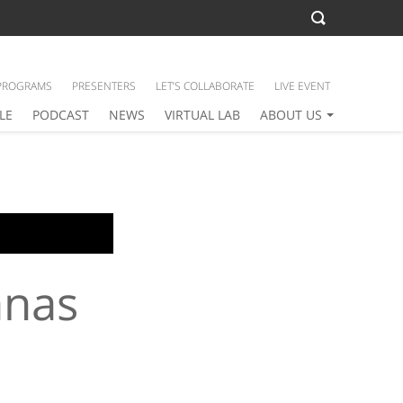
PROGRAMS
PRESENTERS
LET’S COLLABORATE
LIVE EVENT
LE
PODCAST
NEWS
VIRTUAL LAB
ABOUT US
anas