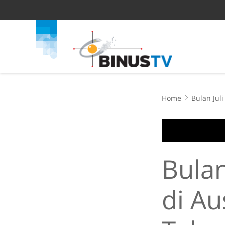
Home
Bulan Jul
Bulan
di Au