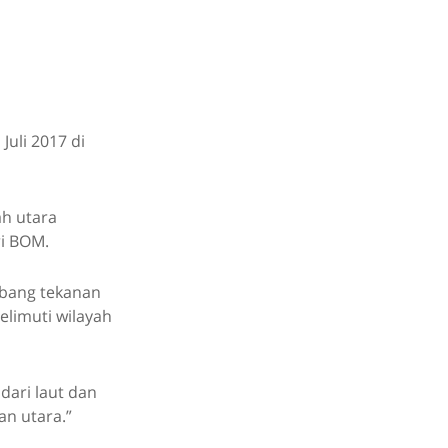
uli 2017 di
ah utara
ri BOM.
mbang tekanan
elimuti wilayah
dari laut dan
an utara.”