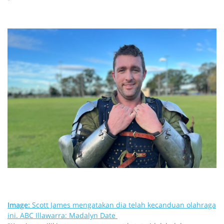
"
Image:
Scott James mengatakan dia telah kecanduan olahraga
ini.
ABC Illawarra: Madalyn Date