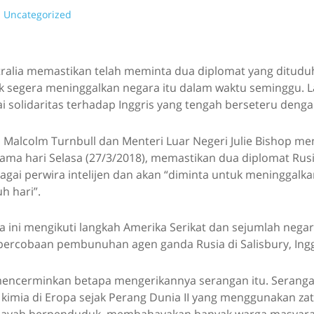
Uncategorized
ralia memastikan telah meminta dua diplomat yang ditudu
k segera meninggalkan negara itu dalam waktu seminggu. L
i solidaritas terhadap Inggris yang tengah berseteru denga
 Malcolm Turnbull dan Menteri Luar Negeri Julie Bishop m
ama hari Selasa (27/3/2018), memastikan dua diplomat Rusi
ebagai perwira intelijen dan akan “diminta untuk meninggalka
h hari”.
a ini mengikuti langkah Amerika Serikat dan sejumlah nega
percobaan pembunuhan agen ganda Rusia di Salisbury, Ingg
mencerminkan betapa mengerikannya serangan itu. Seranga
kimia di Eropa sejak Perang Dunia II yang menggunakan za
layah berpenduduk, membahayakan banyak warga masyarak