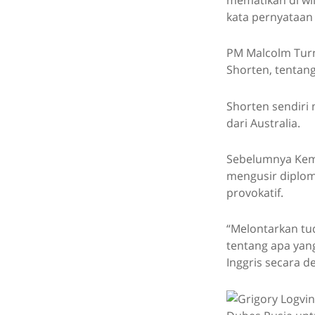
kata pernyataan 
PM Malcolm Turn
Shorten, tentang
Shorten sendiri
dari Australia.
Sebelumnya Keme
mengusir diplom
provokatif.
“Melontarkan tu
tentang apa yang
Inggris secara d