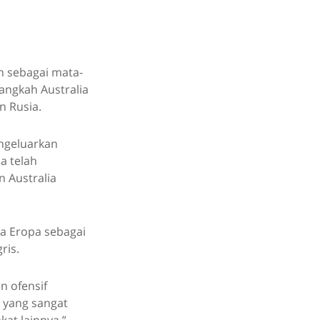
h sebagai mata-
angkah Australia
n Rusia.
engeluarkan
a telah
n Australia
ra Eropa sebagai
ris.
n ofensif
t yang sangat
at lainnya,”