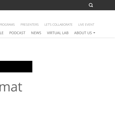
PROGRAMS
PRESENTERS
LET’S COLLABORATE
LIVE EVENT
LE
PODCAST
NEWS
VIRTUAL LAB
ABOUT US
omat