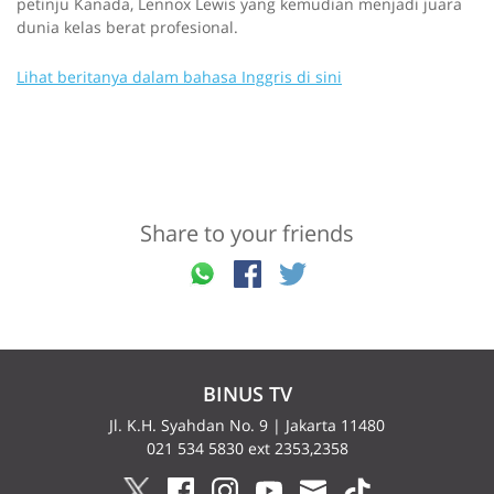
petinju Kanada, Lennox Lewis yang kemudian menjadi juara
dunia kelas berat profesional.
Lihat beritanya dalam bahasa Inggris di sini
Share to your friends
BINUS TV
Jl. K.H. Syahdan No. 9 | Jakarta 11480
021 534 5830 ext 2353,2358