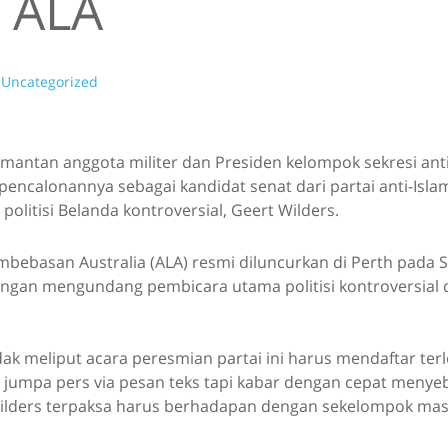
m ALA
Uncategorized
al, mantan anggota militer dan Presiden kelompok sekresi ant
calonannya sebagai kandidat senat dari partai anti-Islam 
politisi Belanda kontroversial, Geert Wilders.
embebasan Australia (ALA) resmi diluncurkan di Perth pada 
dengan mengundang pembicara utama politisi kontroversial 
ak meliput acara peresmian partai ini harus mendaftar ter
i jumpa pers via pesan teks tapi kabar dengan cepat menye
lders terpaksa harus berhadapan dengan sekelompok mas