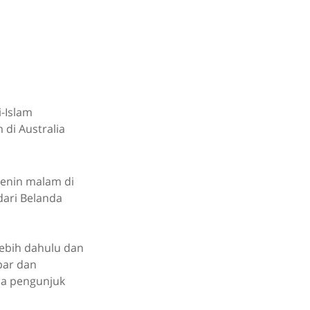
i-Islam
di Australia
Senin malam di
dari Belanda
lebih dahulu dan
bar dan
a pengunjuk