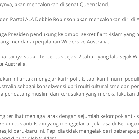
aynya, akan mencalonkan di senat Queensland.
en Partai ALA Debbie Robinson akan mencalonkan diri di Au
uga Presiden pendukung kelompol sekretif anti-Islam yang
ang mendanai perjalanan Wilders ke Australia.
artainya sudah terbentuk sejak 2 tahun yang lalu sejak Wi
e Australia.
kukan ini untuk mengejar karir politik, tapi kami murni pedu
Australia sebagai konsekwensi dari multikulturalisme dan p
a pendatang muslim dan kerusakan yang mereka lakukan di 
 terlihat menjaga jarak dengan sejumlah kelompok anti-Is
 kelompok anti-Islam yang menggelar unjuk rasa di Bendig
jid baru-baru ini. Tapi dia tidak mengelak dari beberapa
 yang dibuat oleh Wilders.