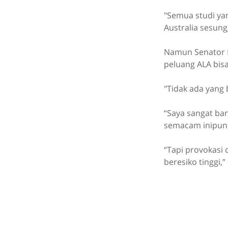
"Semua studi yan
Australia sesung
Namun Senator P
peluang ALA bis
"Tidak ada yang b
“Saya sangat ban
semacam inipun 
“Tapi provokasi
beresiko tinggi,”