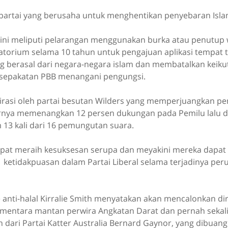
artai yang berusaha untuk menghentikan penyebaran Isla
i ini meliputi pelarangan menggunakan burka atau penutup
orium selama 10 tahun untuk pengajuan aplikasi tempat ti
g berasal dari negara-negara islam dan membatalkan keiku
Kesepakatan PBB menangani pengungsi.
nspirasi oleh partai besutan Wilders yang memperjuangkan 
rnya memenangkan 12 persen dukungan pada Pemilu lalu d
13 kali dari 16 pemungutan suara.
pat meraih kesuksesan serupa dan meyakini mereka dapat
 ketidakpuasan dalam Partai Liberal selama terjadinya pe
 anti-halal Kirralie Smith menyatakan akan mencalonkan di
ementara mantan perwira Angkatan Darat dan pernah seka
on dari Partai Katter Australia Bernard Gaynor, yang dibuan