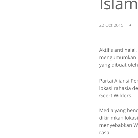
Isla
22 Oct 2015
Aktifis anti hal
mengumumkan pen
yang dibuat oleh 
Partai Aliansi P
lokasi rahasia 
Geert Wilders.
Media yang hend
dikirimkan lokas
menyebabkan Wi
rasa.