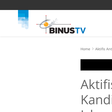
Home
Aktifis An
Aktifi
Kandi