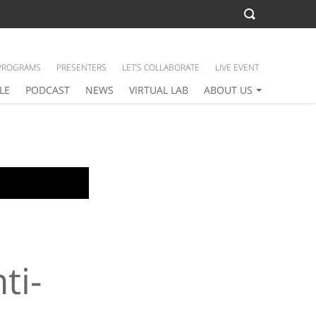
PROGRAMS
PRESENTERS
LET’S COLLABORATE
LIVE EVENT
LE
PODCAST
NEWS
VIRTUAL LAB
ABOUT US
ti-