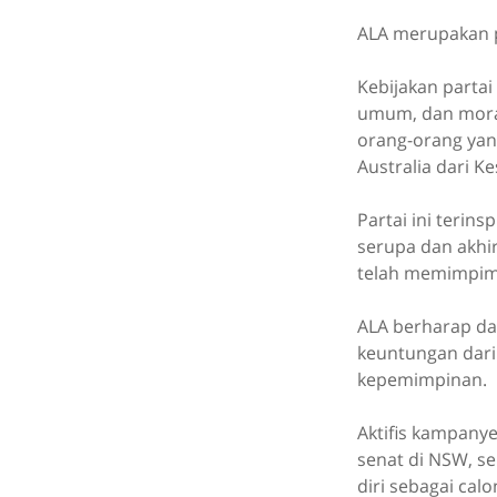
ALA merupakan p
Kebijakan parta
umum, dan morat
orang-orang yan
Australia dari 
Partai ini teri
serupa dan akhi
telah memimpim 
ALA berharap da
keuntungan dari
kepemimpinan.
Aktifis kampanye
senat di NSW, s
diri sebagai cal