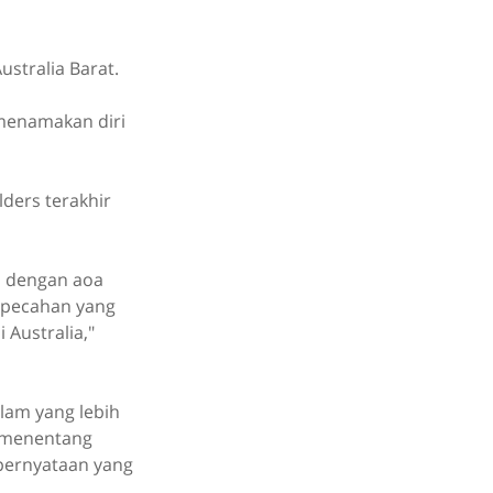
stralia Barat.
 menamakan diri
lders terakhir
li dengan aoa
erpecahan yang
Australia,"
lam yang lebih
o menentang
 pernyataan yang