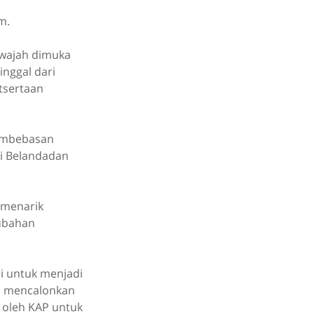
m.
 wajah dimuka
nggal dari
tsertaan
pembebasan
i Belandadan
 menarik
rubahan
ri untuk menjadi
li mencalonkan
g oleh KAP untuk