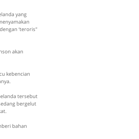
elanda yang
n menyamakan
engan ‘teroris"
inson akan
cu kebencian
anya.
elanda tersebut
 sedang bergelut
at.
mberi bahan