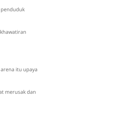
ri penduduk
ekhawatiran
k arena itu upaya
gat merusak dan