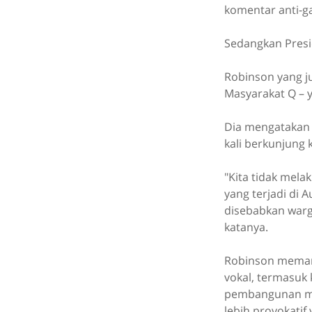
komentar anti-g
Sedangkan Presid
Robinson yang j
Masyarakat Q – y
Dia mengatakan p
kali berkunjung k
"Kita tidak mela
yang terjadi di 
disebabkan warg
katanya.
Robinson memang
vokal, termasuk
pembangunan mes
lebih provokatif