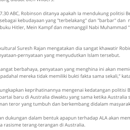
.30 ABC, Robinson ditanya apakah Ia mendukung politisi B
sebagai kebudayaan yang "terbelakang" dan "barbar" da
buku Hitler, Mein Kampf dan memanggil Nabi Muhammad "d
kultural Suresh Rajan mengatakan dia sangat khawatir Rob
yataan-pernyataan yang menyudutkan Islam tersebut.
 sangat berbahaya, penyataan yang menghina ini akan memi
padahal mereka tidak memiliki bukti fakta sama sekali,” kat
ungkapkan keprihatinannya mengenai kedatangan politisi B
partai baru di Australia diwaktu yang sama ketika Australia
man teror yang tumbuh dan berkembang didalam masyarak
an dukungan dalam bentuk apapun terhadap ALA akan me
 rasisme terang-terangan di Australia.