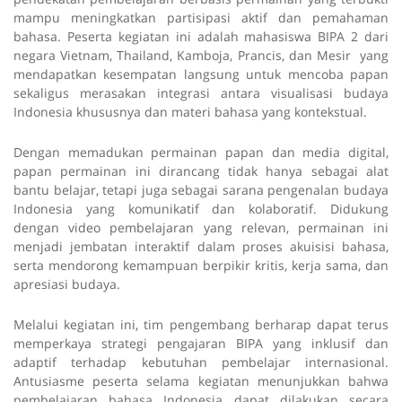
mampu meningkatkan partisipasi aktif dan pemahaman
bahasa. Peserta kegiatan ini adalah mahasiswa BIPA 2 dari
negara Vietnam, Thailand, Kamboja, Prancis, dan Mesir yang
mendapatkan kesempatan langsung untuk mencoba papan
sekaligus merasakan integrasi antara visualisasi budaya
Indonesia khususnya dan materi bahasa yang kontekstual.
Dengan memadukan permainan papan dan media digital,
papan permainan ini dirancang tidak hanya sebagai alat
bantu belajar, tetapi juga sebagai sarana pengenalan budaya
Indonesia yang komunikatif dan kolaboratif. Didukung
dengan video pembelajaran yang relevan, permainan ini
menjadi jembatan interaktif dalam proses akuisisi bahasa,
serta mendorong kemampuan berpikir kritis, kerja sama, dan
apresiasi budaya.
Melalui kegiatan ini, tim pengembang berharap dapat terus
memperkaya strategi pengajaran BIPA yang inklusif dan
adaptif terhadap kebutuhan pembelajar internasional.
Antusiasme peserta selama kegiatan menunjukkan bahwa
pembelajaran bahasa Indonesia dapat dilakukan secara