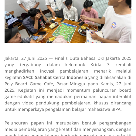
Jakarta, 27 Juni 2025
— Finalis Duta Bahasa DKI Jakarta 2025
yang tergabung dalam kelompok Krida 3 kembali
menghadirkan inovasi pembelajaran menarik melalui
kegiatan
SACI: Sahabat Cerita Indonesia
yang dilaksanakan di
Poly Board Game Cafe, Pasar Minggu pada Kamis, 27 Juni
2025. Kegiatan ini menjadi momentum peluncuran board
game edukatif yang memadukan permainan papan interaktif
dengan video pendukung pembelajaran, khusus dirancang
untuk memperkaya pengalaman belajar mahasiswa BIPA.
Peluncuran papan ini merupakan bentuk pengembangan
media pembelajaran yang kreatif dan menyenangkan, dengan
pendekatan pembelajaran berbasis permainan yang terbukti