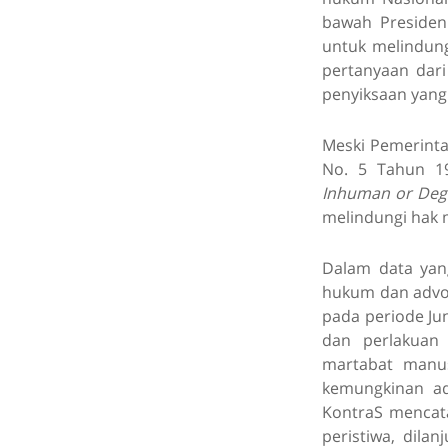
bawah Presiden
untuk melindun
pertanyaan dar
penyiksaan yang
Meski Pemerinta
No. 5 Tahun 1
Inhuman or Deg
melindungi hak 
Dalam data yan
hukum dan advok
pada periode Ju
dan perlakuan
martabat manus
kemungkinan ada
KontraS mencata
peristiwa, dila