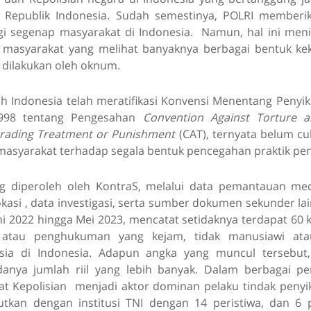
 Republik Indonesia. Sudah semestinya, POLRI member
gi segenap masyarakat di Indonesia. Namun, hal ini men
i masyarakat yang melihat banyaknya berbagai bentuk ke
 dilakukan oleh oknum.
h Indonesia telah meratifikasi Konvensi Menentang Peny
998 tentang Pengesahan
Convention Against Torture a
rading Treatment or Punishment
(CAT), ternyata belum cu
masyarakat terhadap segala bentuk pencegahan praktik pen
g diperoleh oleh KontraS, melalui data pemantauan me
asi , data investigasi, serta sumber dokumen sekunder lai
ni 2022 hingga Mei 2023, mencatat setidaknya terdapat 60 
 atau penghukuman yang kejam, tidak manusiawi at
ia di Indonesia. Adapun angka yang muncul tersebut
nya jumlah riil yang lebih banyak. Dalam berbagai per
t Kepolisian menjadi aktor dominan pelaku tindak peny
njutkan dengan institusi TNI dengan 14 peristiwa, dan 6 p