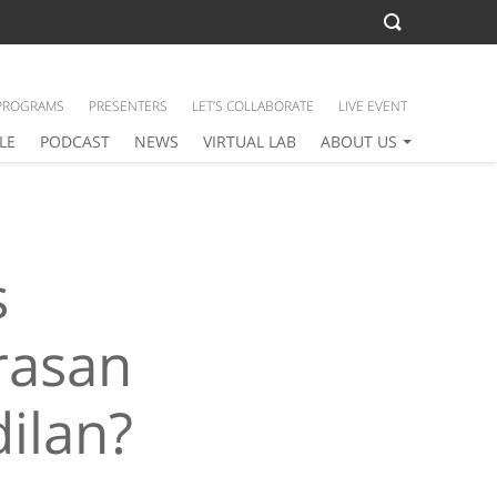
PROGRAMS
PRESENTERS
LET’S COLLABORATE
LIVE EVENT
LE
PODCAST
NEWS
VIRTUAL LAB
ABOUT US
s
rasan
ilan?