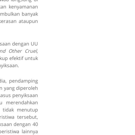
ikan kenyamanan
imbulkan banyak
kerasan ataupun
iksaan dengan UU
nd Other Cruel,
kup efektif untuk
yiksaan.
dia, pendamping
n yang diperoleh
kasus penyiksaan
au merendahkan
, tidak menutup
istiwa tersebut,
iksaan dengan 40
eristiwa lainnya