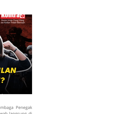
Lembaga Penegak
awab langsung di