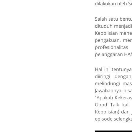
dilakukan oleh Si
Salah satu bent
dituduh menjadi
Kepolisian mene
pengakuan, mer
profesionalita
pelanggaran HA
Hal ini tentuny
diiringi deng
melindungi mas
Jawabannya bis
“Apakah Kekeras
Good Talk kali
Kepolisian) dan
episode selengka