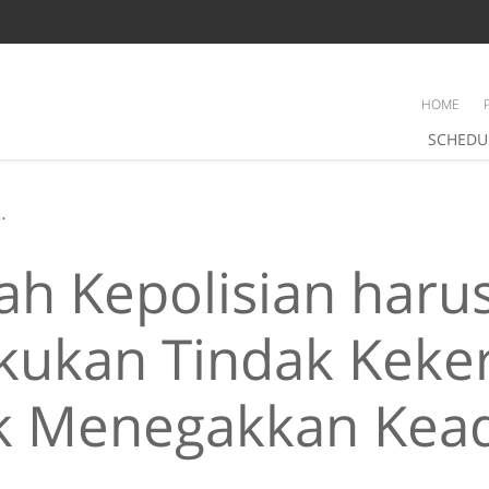
HOME
SCHEDU
 harus melakukan Tindak Kekerasan untuk Menegakkan Keadilan?
ah Kepolisian haru
kukan Tindak Keke
k Menegakkan Kead