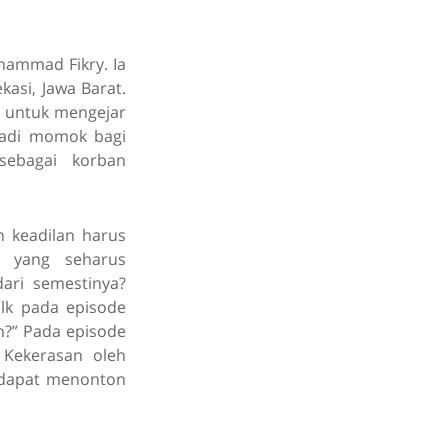
hammad Fikry. Ia
asi, Jawa Barat.
, untuk mengejar
jadi momok bagi
 sebagai korban
n keadilan harus
a yang seharus
ari semestinya?
lk pada episode
n?” Pada episode
 Kekerasan oleh
u dapat menonton