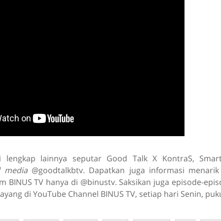
i lengkap lainnya seputar Good Talk X KontraS, Smar
l media
@goodtalkbtv. Dapatkan juga informasi menarik 
 BINUS TV hanya di @binustv. Saksikan juga episode-epis
ayang di YouTube Channel BINUS TV, setiap hari Senin, puku