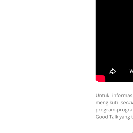
Untuk informas
mengikuti
socia
program-program
Good Talk yang t