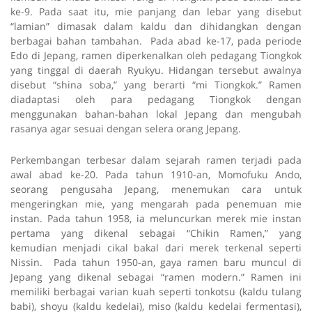
ke-9. Pada saat itu, mie panjang dan lebar yang disebut
“lamian” dimasak dalam kaldu dan dihidangkan dengan
berbagai bahan tambahan. Pada abad ke-17, pada periode
Edo di Jepang, ramen diperkenalkan oleh pedagang Tiongkok
yang tinggal di daerah Ryukyu. Hidangan tersebut awalnya
disebut “shina soba,” yang berarti “mi Tiongkok.” Ramen
diadaptasi oleh para pedagang Tiongkok dengan
menggunakan bahan-bahan lokal Jepang dan mengubah
rasanya agar sesuai dengan selera orang Jepang.
Perkembangan terbesar dalam sejarah ramen terjadi pada
awal abad ke-20. Pada tahun 1910-an, Momofuku Ando,
seorang pengusaha Jepang, menemukan cara untuk
mengeringkan mie, yang mengarah pada penemuan mie
instan. Pada tahun 1958, ia meluncurkan merek mie instan
pertama yang dikenal sebagai “Chikin Ramen,” yang
kemudian menjadi cikal bakal dari merek terkenal seperti
Nissin. Pada tahun 1950-an, gaya ramen baru muncul di
Jepang yang dikenal sebagai “ramen modern.” Ramen ini
memiliki berbagai varian kuah seperti tonkotsu (kaldu tulang
babi), shoyu (kaldu kedelai), miso (kaldu kedelai fermentasi),