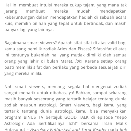
Hal ini membuat intuisi mereka cukup tajam, yang mana tak
jarang membuat mereka mudah mendapatkan
keberuntungan dalam mendapatkan hadiah di sebuah acara
kuis, memilih pilihan yang tepat untuk bertindak, dan masih
banyak lagi yang lainnya.
Bagaimana smart viewers? Apakah sifat-sifat di atas valid bagi
kamu sang pemilik zodiak Aries dan Pisces? Sifat-sifat di atas
ini tentunya bukanlah hal yang mutlak dimiliki oleh semua
orang yang lahir di bulan Maret,
loh
! Karena setiap orang
pasti memiliki sifat dan perilaku yang berbeda sesuai jati diri
yang mereka miliki.
Nah smart viewers, memang segala hal mengenai zodiak
sangat menarik untuk dibahas,
ya
! Bahkan, sampai sekarang
masih banyak seseorang yang tertarik belajar tentang dunia
zodiak maupun astrologi. Smart viewers, bagi kamu yang
tertarik tentang dunia astrologi, kamu bisa menyaksikan
program BINUS TV bertajuk GOOD TALK di episode “Kepo
Astrologi? Ada Sertifikasinya loh!” bersama Irsan Malik
Hutasuhut –
Astrology Enthusiast and Tarot Reader
pada
link