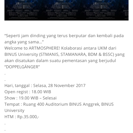
“Seperti jam dinding yang terus berputar dan kembali pada
angka yang sama…”
Welcome to ARTMOSPHERE! Kolaborasi antara UKM dari
BINUS University (STMANIS, STAMANARA, BDM & BSSC) yang
akan disatukan dalam suatu pementasan yang berjudul
“DOPPELGÄNGER”
.
.
Hari, tanggal : Selasa,
28 November 2017
Open regist : 18.00 WIB
Show : 19.00 WIB – Selesai
Tempat : Ruang 400 Auditorium BINUS Anggrek, BINUS
University
HTM : Rp.35.000,-
.
.