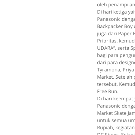
oleh penampilan 
Di hari ketiga y
Panasonic denga
Backpacker Boy 
juga dari Paper 
Prioritas, kemud
UDARA”, serta S
bagi para pengu
dari para design
Tyramona, Priya 
Market. Setelah
tersebut, Kemud
Free Run.
Di hari keempat
Panasonic dengan
Market Skate Ja
untuk semua umu
Rupiah, kegiatan
DC Shoes, Selanj