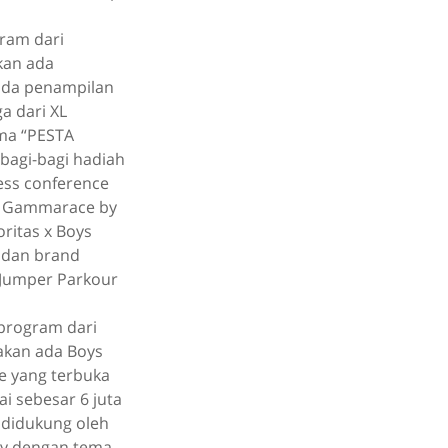
gram dari
kan ada
 ada penampilan
a dari XL
ema “PESTA
bagi-bagi hadiah
ess conference
L, Gammarace by
ritas x Boys
r dan brand
 Jumper Parkour
 program dari
 akan ada Boys
e yang terbuka
i sebesar 6 juta
i didukung oleh
ary dengan tema