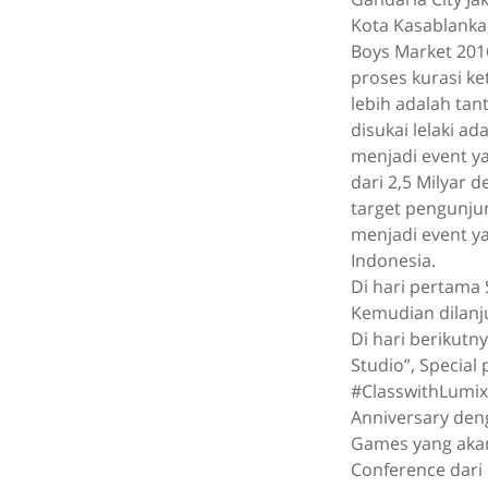
Kota Kasablanka, 
Boys Market 2016
proses kurasi ke
lebih adalah tan
disukai lelaki ad
menjadi event ya
dari 2,5 Milyar
target pengunju
menjadi event ya
Indonesia.
Di hari pertama 
Kemudian dilanju
Di hari berikutn
Studio”, Special
#ClasswithLumix, 
Anniversary den
Games yang akan
Conference dari 