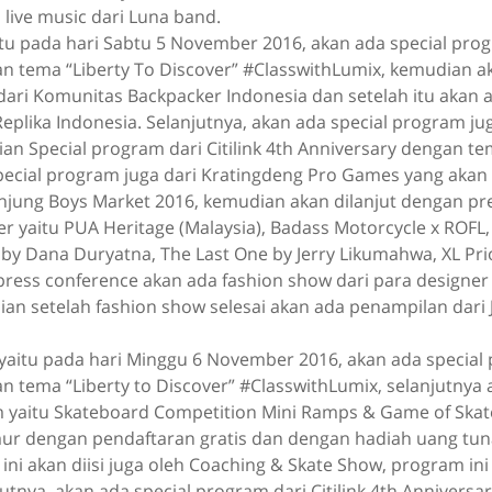
live music dari Luna band.
aitu pada hari Sabtu 5 November 2016, akan ada special pro
n tema “Liberty To Discover” #ClasswithLumix, kemudian a
dari Komunitas Backpacker Indonesia dan setelah itu akan
Replika Indonesia. Selanjutnya, akan ada special program jug
ian Special program dari Citilink 4th Anniversary dengan t
pecial program juga dari Kratingdeng Pro Games yang akan 
njung Boys Market 2016, kemudian akan dilanjut dengan pr
er yaitu PUA Heritage (Malaysia), Badass Motorcycle x ROF
by Dana Duryatna, The Last One by Jerry Likumahwa, XL Prio
 press conference akan ada fashion show dari para designe
ian setelah fashion show selesai akan ada penampilan dari
 yaitu pada hari Minggu 6 November 2016, akan ada special
 tema “Liberty to Discover” #ClasswithLumix, selanjutnya
m yaitu Skateboard Competition Mini Ramps & Game of Skat
r dengan pendaftaran gratis dan dengan hadiah uang tuna
 ini akan diisi juga oleh Coaching & Skate Show, program in
utnya, akan ada special program dari Citilink 4th Annivers