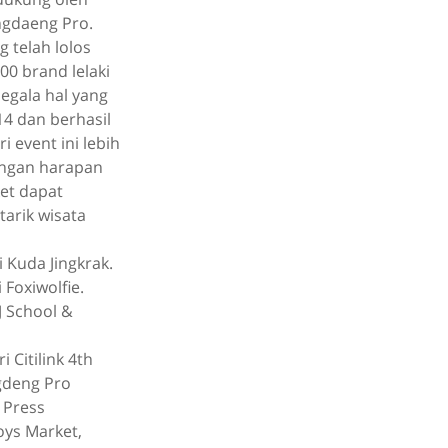
ingdaeng Pro.
g telah lolos
00 brand lelaki
segala hal yang
014 dan berhasil
i event ini lebih
engan harapan
et dapat
arik wisata
 Kuda Jingkrak.
Foxiwolfie.
J School &
 Citilink 4th
gdeng Pro
 Press
oys Market,