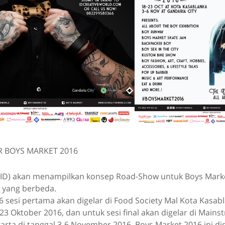
 BOYS MARKET 2016
 (ID) akan menampilkan konsep Road-Show untuk Boys Mark
e yang berbeda.
 sesi pertama akan digelar di Food Society Mal Kota Kasabl
23 Oktober 2016, dan untuk sesi final akan digelar di Mainst
karta di tanggal 3-6 November 2016. Boys Market 2016 ini d