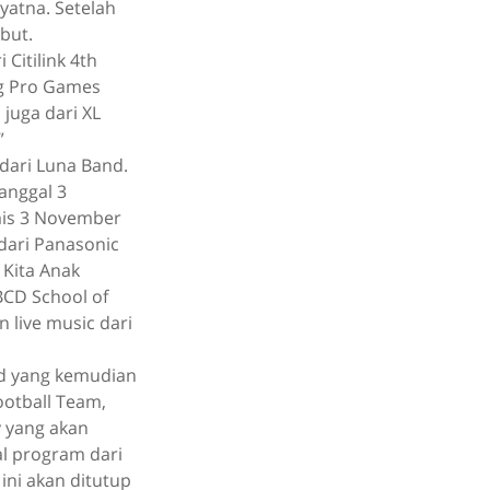
atna. Setelah
but.
Citilink 4th
ng Pro Games
 juga dari XL
”
 dari Luna Band.
anggal 3
mis 3 November
dari Panasonic
 Kita Anak
BCD School of
 live music dari
nd yang kemudian
ootball Team,
y yang akan
l program dari
ini akan ditutup