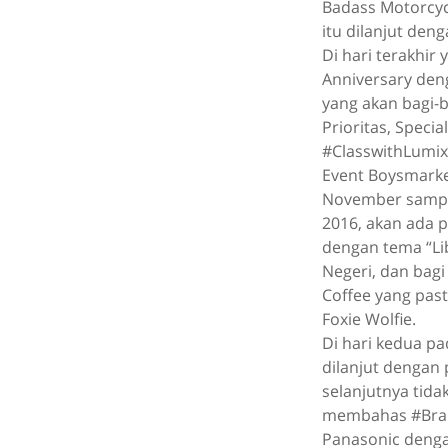
Badass Motorcyc
itu dilanjut den
Di hari terakhir
Anniversary den
yang akan bagi-b
Prioritas, Speci
#ClasswithLumix,
Event Boysmarket
November sampai
2016, akan ada p
dengan tema “Lib
Negeri, dan bag
Coffee yang pas
Foxie Wolfie.
Di hari kedua p
dilanjut dengan 
selanjutnya tid
membahas #Brani
Panasonic dengan