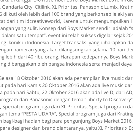
Gandaria City, Citilink, XL Prioritas, Panasonic Lumix, Krat
 diikuti oleh lebih dari 100 brand yang berkonsep lelaki yan
tat dari tim Idcreativeworld, Karena untuk mengumpulkan 1
tangan yang sulit. Konsep dari Boys Market sendiri adalah “
a dalam satu tempat”, event ini telah sukses digelar sejak 2
ng ikonik di Indonesia. Target transaksi yang diharapkan dar
 dengan pameran yang akan dilangsungkan selama 10 hari d
ng lebih dari 40 ribu orang. Harapan kedepannya Boys Mark
ng dibanggakan oleh bangsa Indonesia serta menjadi daya t
Selasa 18 Oktober 2016 akan ada penampilan live music dari
t pada hari Kamis 20 Oktober 2016 akan ada live music dari 
ya pada hari Sabtu, 22 Oktober 2016 akan ada live DJ dari AD
 program dari Panasonic dengan tema “Liberty to Discovery”
Special program juga dari XL Prioritas, Special program dari
gan tema “PESTA UDARA”, Special program juga dari Kratin
 bagi-bagi hadiah bagi para pengunjung Boys Market 2016,
para designer dan brand diantaranya, yaitu XL Prioritas x B