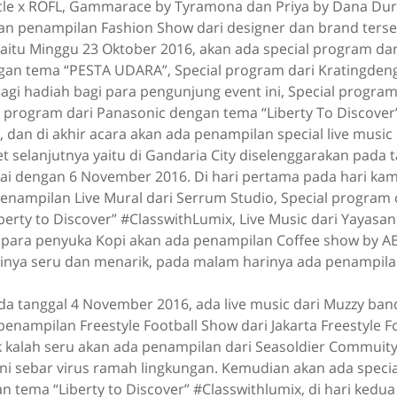
le x ROFL, Gammarace by Tyramona dan Priya by Dana Dury
gan penampilan Fashion Show dari designer dan brand terse
 yaitu Minggu 23 Oktober 2016, akan ada special program dari 
gan tema “PESTA UDARA”, Special program dari Kratingde
agi hadiah bagi para pengunjung event ini, Special program
al program dari Panasonic dengan tema “Liberty To Discover
 dan di akhir acara akan ada penampilan special live music
 selanjutnya yaitu di Gandaria City diselenggarakan pada t
 dengan 6 November 2016. Di hari pertama pada hari ka
enampilan Live Mural dari Serrum Studio, Special program 
erty to Discover” #ClasswithLumix, Live Music dari Yayasan
i para penyuka Kopi akan ada penampilan Coffee show by A
tinya seru dan menarik, pada malam harinya ada penampilan
ada tanggal 4 November 2016, ada live music dari Muzzy ba
penampilan Freestyle Football Show dari Jakarta Freestyle F
ak kalah seru akan ada penampilan dari Seasoldier Commuit
 sebar virus ramah lingkungan. Kemudian akan ada specia
 tema “Liberty to Discover” #Classwithlumix, di hari kedua 