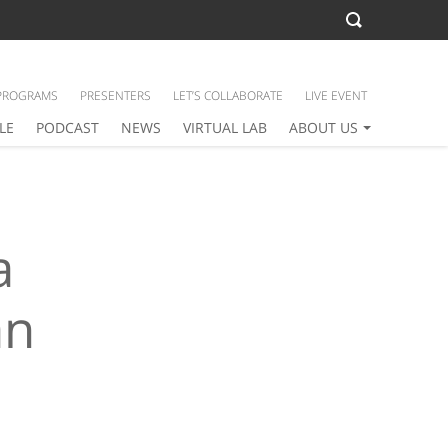
PROGRAMS
PRESENTERS
LET’S COLLABORATE
LIVE EVENT
LE
PODCAST
NEWS
VIRTUAL LAB
ABOUT US
a
an