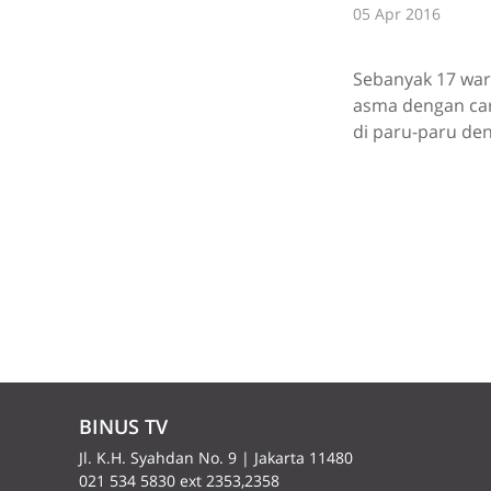
05 Apr 2016
Sebanyak 17 war
asma dengan ca
di paru-paru de
BINUS TV
Jl. K.H. Syahdan No. 9 | Jakarta 11480
021 534 5830 ext 2353,2358