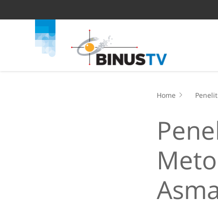
Home
Peneli
Penel
Meto
Asm