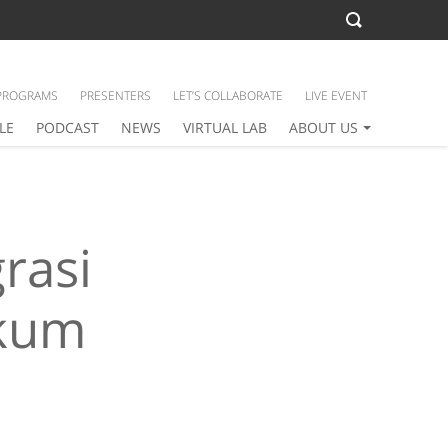
PROGRAMS
PRESENTERS
LET’S COLLABORATE
LIVE EVENT
LE
PODCAST
NEWS
VIRTUAL LAB
ABOUT US
rasi
ukum