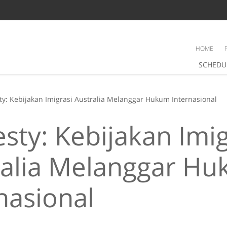
HOME
SCHEDU
y: Kebijakan Imigrasi Australia Melanggar Hukum Internasional
ty: Kebijakan Imig
ralia Melanggar H
nasional