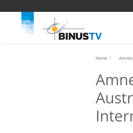
Home
Amnest
Amnes
Aust
Inter