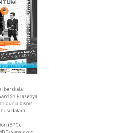
i berskala
oard S1 Prasetiya
n dunia bisnis
ibusi dalam
ion (BPC),
MDC) yang akan