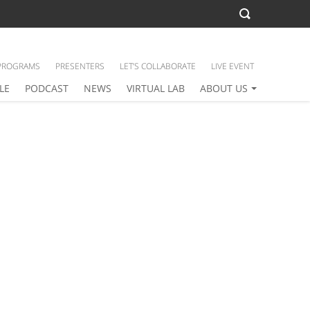
PROGRAMS
PRESENTERS
LET’S COLLABORATE
LIVE EVENT
LE
PODCAST
NEWS
VIRTUAL LAB
ABOUT US