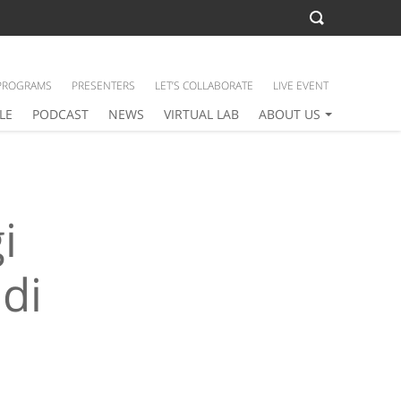
PROGRAMS
PRESENTERS
LET’S COLLABORATE
LIVE EVENT
LE
PODCAST
NEWS
VIRTUAL LAB
ABOUT US
i
di