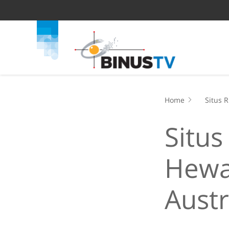
Home
Situs 
Situs
Hewan
Austr