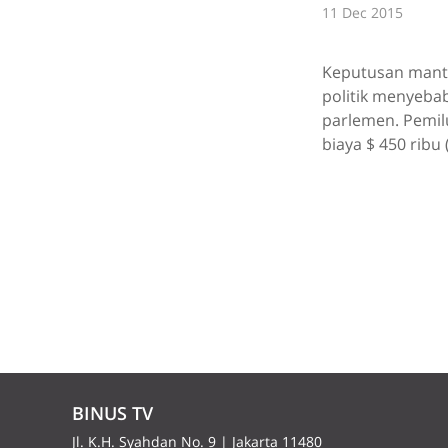
11 Dec 2015
Keputusan manta
politik menyeba
parlemen. Pemil
biaya $ 450 ribu (
BINUS TV
Jl. K.H. Syahdan No. 9 | Jakarta 11480