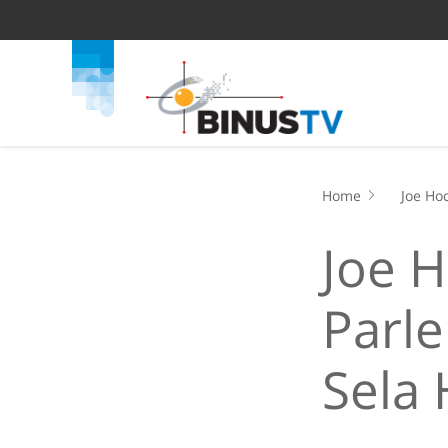
Home
Joe Ho
Joe 
Parle
Sela 