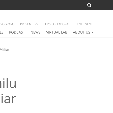
PROGRAMS
PRESENTERS
LET’S COLLABORATE
LIVE EVENT
LE
PODCAST
NEWS
VIRTUAL LAB
ABOUT US
Miliar
ilu
iar