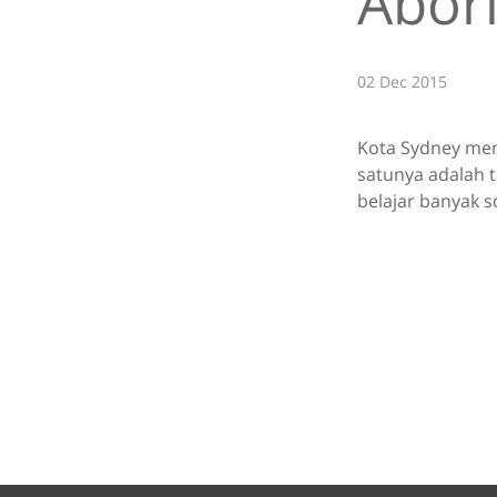
Abori
02 Dec 2015
Kota Sydney mem
satunya adalah t
belajar banyak s