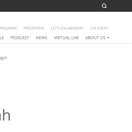
PROGRAMS
PRESENTERS
LET’S COLLABORATE
LIVE EVENT
LE
PODCAST
NEWS
VIRTUAL LAB
ABOUT US
igin
ah