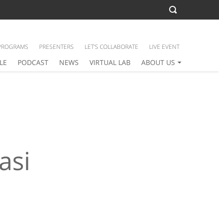
PROGRAMS
PRESENTERS
LET’S COLLABORATE
LIVE EVENT
LE
PODCAST
NEWS
VIRTUAL LAB
ABOUT US
n
asi