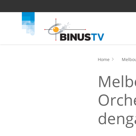
Home
Melbou
Melb
Orche
deng