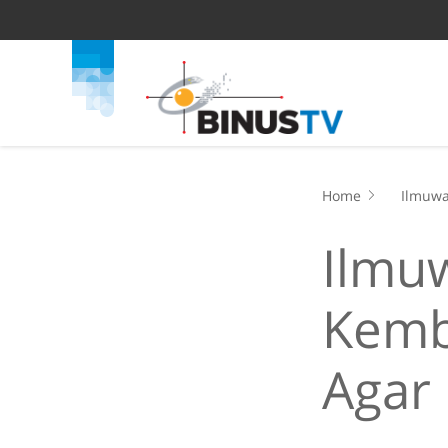
Home
Ilmuwa
Ilmuw
Kemba
Agar 