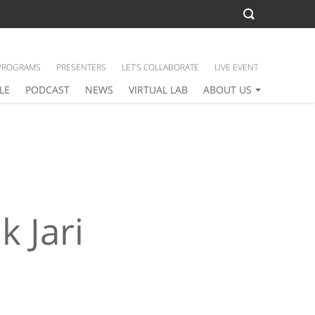
PROGRAMS
PRESENTERS
LET’S COLLABORATE
LIVE EVENT
LE
PODCAST
NEWS
VIRTUAL LAB
ABOUT US
 Jari