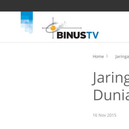
Home
Jaring
Jari
Duni
16 Nov 2015