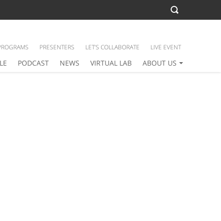
PROGRAMS
PRESENTERS
LET’S COLLABORATE
LIVE EVENT
LE
PODCAST
NEWS
VIRTUAL LAB
ABOUT US
e