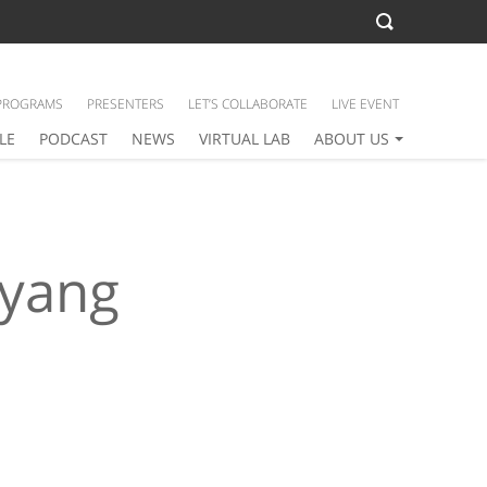
PROGRAMS
PRESENTERS
LET’S COLLABORATE
LIVE EVENT
LE
PODCAST
NEWS
VIRTUAL LAB
ABOUT US
 yang