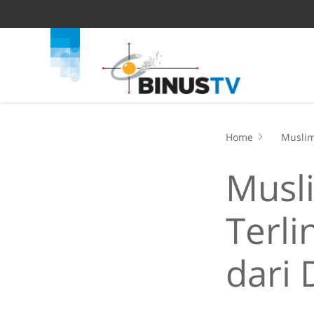
Home
Muslim
Musli
Terl
dari 