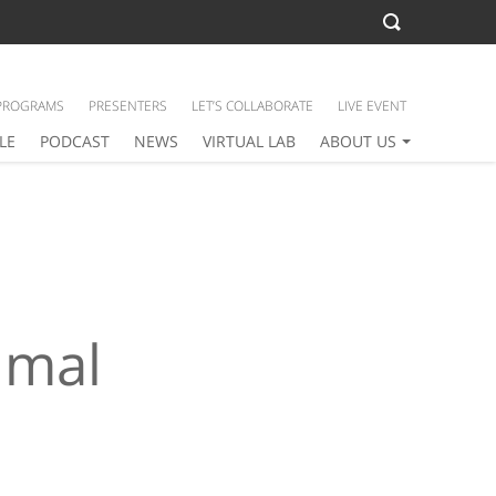
PROGRAMS
PRESENTERS
LET’S COLLABORATE
LIVE EVENT
LE
PODCAST
NEWS
VIRTUAL LAB
ABOUT US
imal