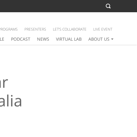
PROGRAMS
PRESENTERS
LET’S COLLABORATE
LIVE EVENT
LE
PODCAST
NEWS
VIRTUAL LAB
ABOUT US
ar
alia