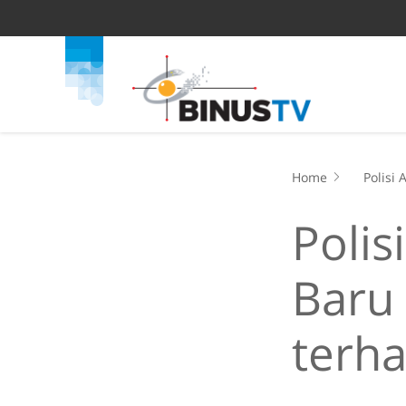
Home
Polisi
Polis
Baru
terh