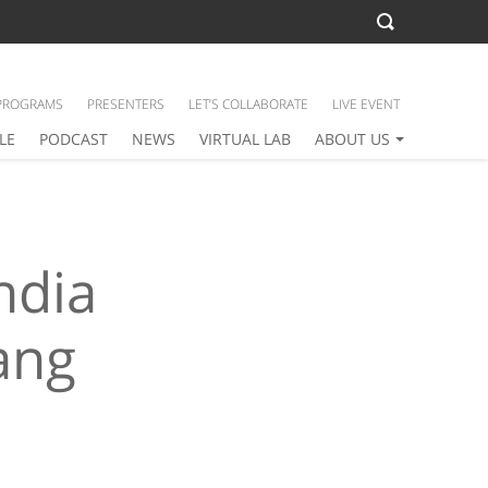
PROGRAMS
PRESENTERS
LET’S COLLABORATE
LIVE EVENT
LE
PODCAST
NEWS
VIRTUAL LAB
ABOUT US
ndia
ang